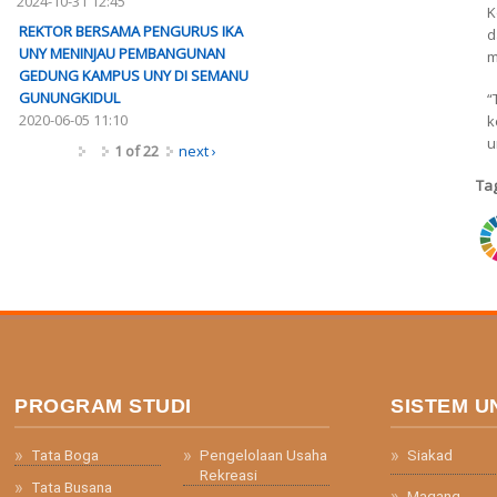
2024-10-31 12:45
K
REKTOR BERSAMA PENGURUS IKA
d
UNY MENINJAU PEMBANGUNAN
m
GEDUNG KAMPUS UNY DI SEMANU
GUNUNGKIDUL
“
2020-06-05 11:10
k
u
1 of 22
next ›
Ta
ri
PROGRAM STUDI
SISTEM U
Tata Boga
Pengelolaan Usaha
Siakad
Rekreasi
Tata Busana
Magang