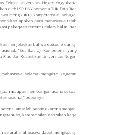
as Teknik Universitas Negeri Yogyakarta
akan oleh LSP UNY bersama TUK Tata Rias
swa mengikuti uji kompetensi ini sebagai
menentukan apakah para mahasiswa telah
si pekerjaan tertentu dalam hal ini rias
ntikan menjelaskan bahwa outcome dari uji
sional. “Setifikat Uji Kompetensi yang
 Rias dan Kecantikan Universitas Negeri
 mahasiswa selama mengikuti kegiatan
ekerjaan maupun membangun usaha sesuai
nternasional,” bebernya.
ompetensi amat lah penting karena menjadi
engetahuan, keterampilan dan sikap kerja
n seluruh mahasiswa dapat mengikuti uji