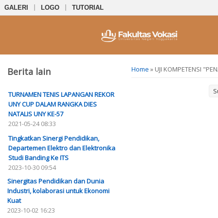
GALERI
LOGO
TUTORIAL
You are here
Home
» UJI KOMPETENSI "PE
Berita lain
S
TURNAMEN TENIS LAPANGAN REKOR
UNY CUP DALAM RANGKA DIES
NATALIS UNY KE-57
2021-05-24 08:33
Tingkatkan Sinergi Pendidikan,
Departemen Elektro dan Elektronika
Studi Banding Ke ITS
2023-10-30 09:54
Sinergitas Pendidikan dan Dunia
Industri, kolaborasi untuk Ekonomi
Kuat
2023-10-02 16:23