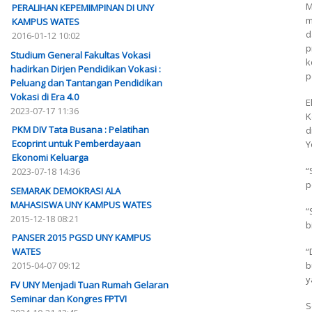
M
PERALIHAN KEPEMIMPINAN DI UNY
m
KAMPUS WATES
d
2016-01-12 10:02
p
Studium General Fakultas Vokasi
k
hadirkan Dirjen Pendidikan Vokasi :
p
Peluang dan Tantangan Pendidikan
Vokasi di Era 4.0
E
2023-07-17 11:36
K
PKM DIV Tata Busana : Pelatihan
d
Ecoprint untuk Pemberdayaan
Y
Ekonomi Keluarga
“
2023-07-18 14:36
p
SEMARAK DEMOKRASI ALA
MAHASISWA UNY KAMPUS WATES
“
2015-12-18 08:21
b
PANSER 2015 PGSD UNY KAMPUS
WATES
“
2015-04-07 09:12
b
y
FV UNY Menjadi Tuan Rumah Gelaran
Seminar dan Kongres FPTVI
S