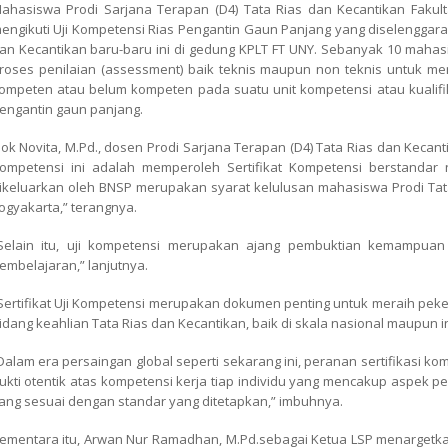
ahasiswa Prodi Sarjana Terapan (D4) Tata Rias dan Kecantikan Fakult
engikuti Uji Kompetensi Rias Pengantin Gaun Panjang yang diselenggar
an Kecantikan baru-baru ini di gedung KPLT FT UNY. Sebanyak 10 mahasi
roses penilaian (assessment) baik teknis maupun non teknis untuk 
ompeten atau belum kompeten pada suatu unit kompetensi atau kualifika
engantin gaun panjang.
lok Novita, M.Pd., dosen Prodi Sarjana Terapan (D4) Tata Rias dan Keca
ompetensi ini adalah memperoleh Sertifikat Kompetensi berstandar na
ikeluarkan oleh BNSP merupakan syarat kelulusan mahasiswa Prodi Tata
ogyakarta,” terangnya.
Selain itu, uji kompetensi merupakan ajang pembuktian kemampuan
embelajaran,” lanjutnya.
Sertifikat Uji Kompetensi merupakan dokumen penting untuk meraih p
idang keahlian Tata Rias dan Kecantikan, baik di skala nasional maupun i
Dalam era persaingan global seperti sekarang ini, peranan sertifikasi k
ukti otentik atas kompetensi kerja tiap individu yang mencakup aspek p
ang sesuai dengan standar yang ditetapkan,” imbuhnya.
ementara itu, Arwan Nur Ramadhan, M.Pd.sebagai Ketua LSP menargetka