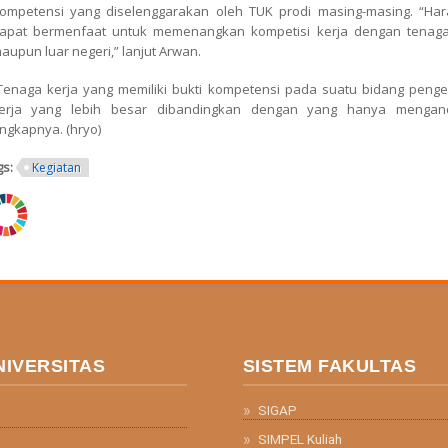
ompetensi yang diselenggarakan oleh TUK prodi masing-masing. “Hara
apat bermenfaat untuk memenangkan kompetisi kerja dengan tenaga k
aupun luar negeri,” lanjut Arwan.
Tenaga kerja yang memiliki bukti kompetensi pada suatu bidang peng
erja yang lebih besar dibandingkan dengan yang hanya menganda
ngkapnya. (hryo)
gs:
Kegiatan
ng.png
NIVERSITAS
SISTEM FAKULTAS
SIGAP
SIMPEL Kuliah