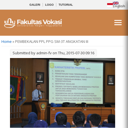
GALERI
LOGO
TUTORIAL
English
You are here
Home
» PEMBEKALAN PPL PPG SM-3T ANGKATAN III
Submitted by
admin-fv
on Thu, 2015-07-30 09:16