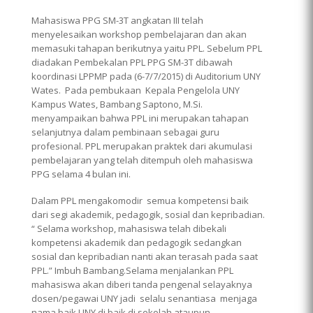
Mahasiswa PPG SM-3T angkatan III telah
menyelesaikan workshop pembelajaran dan akan
memasuki tahapan berikutnya yaitu PPL. Sebelum PPL
diadakan Pembekalan PPL PPG SM-3T dibawah
koordinasi LPPMP pada (6-7/7/2015) di Auditorium UNY
Wates. Pada pembukaan Kepala Pengelola UNY
Kampus Wates, Bambang Saptono, M.Si.
menyampaikan bahwa PPL ini merupakan tahapan
selanjutnya dalam pembinaan sebagai guru
profesional. PPL merupakan praktek dari akumulasi
pembelajaran yang telah ditempuh oleh mahasiswa
PPG selama 4 bulan ini.
Dalam PPL mengakomodir semua kompetensi baik
dari segi akademik, pedagogik, sosial dan kepribadian.
“ Selama workshop, mahasiswa telah dibekali
kompetensi akademik dan pedagogik sedangkan
sosial dan kepribadian nanti akan terasah pada saat
PPL.” Imbuh Bambang.Selama menjalankan PPL
mahasiswa akan diberi tanda pengenal selayaknya
dosen/pegawai UNY jadi selalu senantiasa menjaga
nama baik UNY di baik di sekolah ataupun