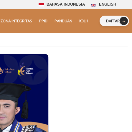
BAHASA INDONESIA
ENGLISH
→
ZONA INTEGRITAS
PPID
PANDUAN
K3LH
DAFTAR