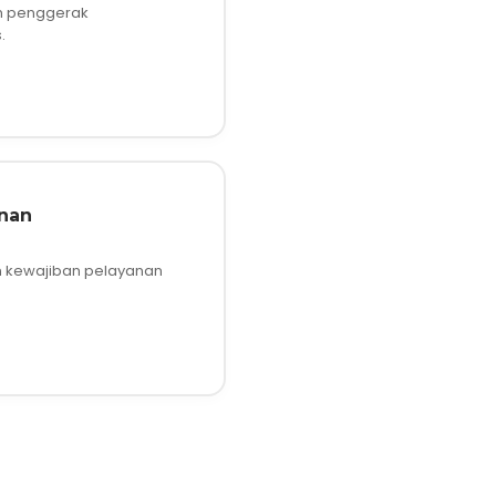
m penggerak
.
nan
 kewajiban pelayanan