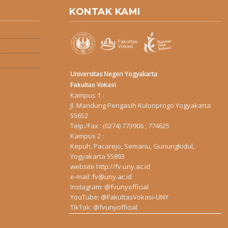
KONTAK KAMI
Universitas Negeri Yogyakarta
Fakultas Vokasi
Kampus 1 :
Jl. Mandung Pengasih Kulonprogo Yogyakarta
55652
Telp./Fax : (0274) 773906 ; 774625
Kampus 2 :
Kepuh, Pacarejo, Semanu, Gunungkidul,
Yogyakarta 55893
website
http://fv.uny.ac.id
e-mail:
fv@uny.ac.id
Instagram:
@fvunyofficial
YouTube:
@FakultasVokasi-UNY
TikTok:
@fvunyofficial