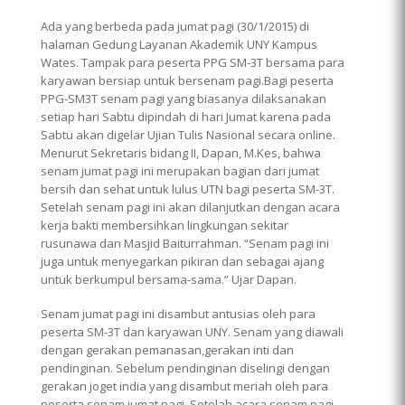
Ada yang berbeda pada jumat pagi (30/1/2015) di
halaman Gedung Layanan Akademik UNY Kampus
Wates. Tampak para peserta PPG SM-3T bersama para
karyawan bersiap untuk bersenam pagi.Bagi peserta
PPG-SM3T senam pagi yang biasanya dilaksanakan
setiap hari Sabtu dipindah di hari Jumat karena pada
Sabtu akan digelar Ujian Tulis Nasional secara online.
Menurut Sekretaris bidang II, Dapan, M.Kes, bahwa
senam jumat pagi ini merupakan bagian dari jumat
bersih dan sehat untuk lulus UTN bagi peserta SM-3T.
Setelah senam pagi ini akan dilanjutkan dengan acara
kerja bakti membersihkan lingkungan sekitar
rusunawa dan Masjid Baiturrahman. “Senam pagi ini
juga untuk menyegarkan pikiran dan sebagai ajang
untuk berkumpul bersama-sama.” Ujar Dapan.
Senam jumat pagi ini disambut antusias oleh para
peserta SM-3T dan karyawan UNY. Senam yang diawali
dengan gerakan pemanasan,gerakan inti dan
pendinginan. Sebelum pendinginan diselingi dengan
gerakan joget india yang disambut meriah oleh para
peserta senam jumat pagi. Setelah acara senam pagi