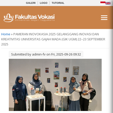
GALERI
LOGO
TUTORIAL
You are here
Home
» PAMERAN INOVOKASIA 2025 GELANGGANG INOVASI DAN
KREATIVITAS UNIVERSITAS GAJAH MADA (GIK UGM) 22–23 SEPTEMBER
2025
Submitted by
admin-fv
on Fri, 2025-09-26 09:32