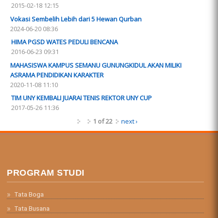
2015-02-18 12:15
Vokasi Sembelih Lebih dari 5 Hewan Qurban
2024-06-20 08:36
HIMA PGSD WATES PEDULI BENCANA
2016-06-23 09:31
MAHASISWA KAMPUS SEMANU GUNUNGKIDUL AKAN MILIKI
ASRAMA PENDIDIKAN KARAKTER
2020-11-08 11:10
TIM UNY KEMBALI JUARAI TENIS REKTOR UNY CUP
2017-05-26 11:36
1 of 22
next ›
PROGRAM STUDI
Tata Boga
Tata Busana