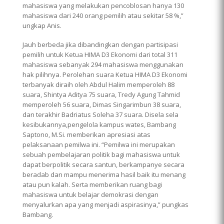
mahasiswa yang melakukan pencoblosan hanya 130
mahasiswa dari 240 orang pemilih atau sekitar 58 %,”
ungkap Anis.
Jauh berbeda jika dibandingkan dengan partisipasi
pemilih untuk Ketua HIMA D3 Ekonomi dari total 311
mahasiswa sebanyak 294 mahasiswa menggunakan
hak pilihnya. Perolehan suara Ketua HIMA D3 Ekonomi
terbanyak diraih oleh Abdul Halim memperoleh 88
suara, Shintya Aditya 75 suara, Tredy Agung Tahmid
memperoleh 56 suara, Dimas Singarimbun 38 suara,
dan terakhir Badriatus Soleha 37 suara. Disela sela
kesibukannya,pengelola kampus wates, Bambang
Saptono, M.Si. memberikan apresiasi atas
pelaksanaan pemilwa ini. “Pemilwa ini merupakan
sebuah pembelajaran politik bagi mahasiswa untuk
dapat berpolitik secara santun, berkampanye secara
beradab dan mampu menerima hasil baik itu menang
atau pun kalah. Serta memberikan ruang bagi
mahasiswa untuk belajar demokrasi dengan
menyalurkan apa yang menjadi aspirasinya,” pungkas
Bambang.