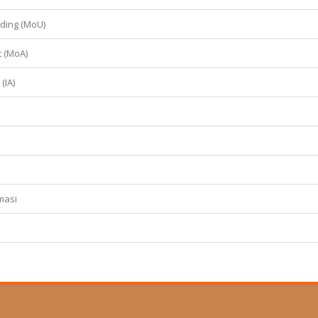
ing (MoU)
 (MoA)
(IA)
masi