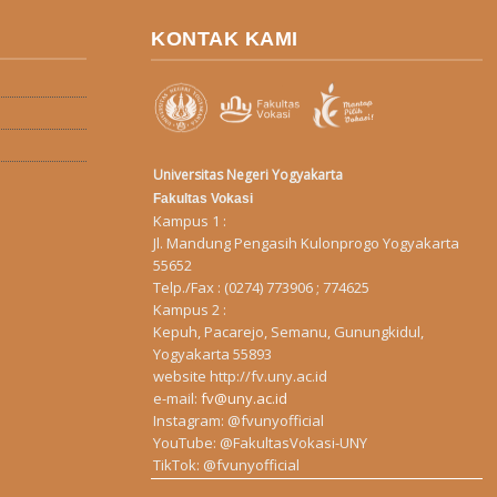
KONTAK KAMI
Universitas Negeri Yogyakarta
Fakultas Vokasi
Kampus 1 :
Jl. Mandung Pengasih Kulonprogo Yogyakarta
55652
Telp./Fax : (0274) 773906 ; 774625
Kampus 2 :
Kepuh, Pacarejo, Semanu, Gunungkidul,
Yogyakarta 55893
website
http://fv.uny.ac.id
e-mail:
fv@uny.ac.id
Instagram:
@fvunyofficial
YouTube:
@FakultasVokasi-UNY
TikTok:
@fvunyofficial