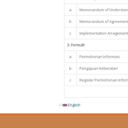
a
Memorandum of Understand
b
Memorandum of Agreement
c
Implementation Arragement 
3. Formulir
a
Permohonan Informasi
b
Pengajuan Keberatan
c
Register Permohonan Infor
English