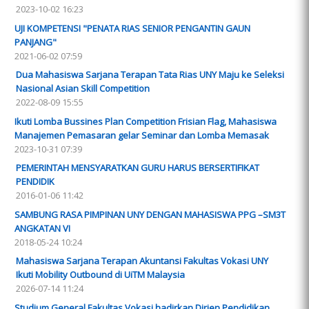
2023-10-02 16:23
UJI KOMPETENSI "PENATA RIAS SENIOR PENGANTIN GAUN
PANJANG"
2021-06-02 07:59
Dua Mahasiswa Sarjana Terapan Tata Rias UNY Maju ke Seleksi
Nasional Asian Skill Competition
2022-08-09 15:55
Ikuti Lomba Bussines Plan Competition Frisian Flag, Mahasiswa
Manajemen Pemasaran gelar Seminar dan Lomba Memasak
2023-10-31 07:39
PEMERINTAH MENSYARATKAN GURU HARUS BERSERTIFIKAT
PENDIDIK
2016-01-06 11:42
SAMBUNG RASA PIMPINAN UNY DENGAN MAHASISWA PPG –SM3T
ANGKATAN VI
2018-05-24 10:24
Mahasiswa Sarjana Terapan Akuntansi Fakultas Vokasi UNY
Ikuti Mobility Outbound di UiTM Malaysia
2026-07-14 11:24
Studium General Fakultas Vokasi hadirkan Dirjen Pendidikan