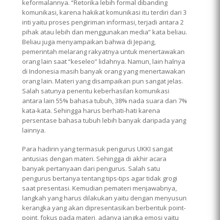
keformalannya. “Retorika lebih formal dibanding
komunikasi, karena hakikat komunikasi itu terdiri dari 3
inti yaitu proses pengiriman informasi, terjadi antara 2
pihak atau lebih dan menggunakan media” kata beliau.
Beliau juga menyampaikan bahwa di Jepang,
pemerintah melarang rakyatnya untuk menertawakan
orang lain saat “keseleo” lidahnya. Namun, lain halnya
di Indonesia masih banyak orang yang menertawakan
orang lain. Materi yang disampaikan pun sangat jelas.
Salah satunya penentu keberhasilan komunikasi
antara lain 55% bahasa tubuh, 38% nada suara dan 7%
kata-kata. Sehingga harus berhati-hati karena
persentase bahasa tubuh lebih banyak daripada yang
lainnya.
Para hadirin yang termasuk pengurus UKKI sangat
antusias dengan materi. Sehingga di akhir acara
banyak pertanyaan dari pengurus. Salah satu
pengurus bertanya tentang tips-tips agar tidak grogi
saat presentasi. Kemudian pemateri menjawabnya,
langkah yang harus dilakukan yaitu dengan menyusun
kerangka yang akan dipresentasikan berbentuk point-
point, fokus pada materi, adanya jangka emosi yaitu