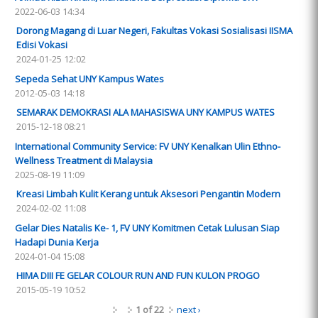
2022-06-03 14:34
Dorong Magang di Luar Negeri, Fakultas Vokasi Sosialisasi IISMA
Edisi Vokasi
2024-01-25 12:02
Sepeda Sehat UNY Kampus Wates
2012-05-03 14:18
SEMARAK DEMOKRASI ALA MAHASISWA UNY KAMPUS WATES
2015-12-18 08:21
International Community Service: FV UNY Kenalkan Ulin Ethno-
Wellness Treatment di Malaysia
2025-08-19 11:09
Kreasi Limbah Kulit Kerang untuk Aksesori Pengantin Modern
2024-02-02 11:08
Gelar Dies Natalis Ke- 1, FV UNY Komitmen Cetak Lulusan Siap
Hadapi Dunia Kerja
2024-01-04 15:08
HIMA DIII FE GELAR COLOUR RUN AND FUN KULON PROGO
2015-05-19 10:52
1 of 22
next ›