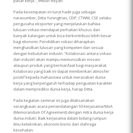
pasar kerja.”, imbuh Aisyah.
Pada kesempatan ini turut hadir juga sebagai
narasumber, Ditta Yuningtrias, CEIP, CTWM, CSE selaku
pengusaha eksporter yang menjelaskan bahwa
lulusan vokasi mendapat perhatian khusus dari
banyak kalangan untuk bisa berkontribusi lebih besar
bagi ekonomi. Pendidikan vokasi diharapkan
menghasilkan lulusan yang kompeten dan sesuai
dengan kebutuhan industri. “Kolaborasi antara vokasi
dan industri akan mampu memunculkan inovasi
ataupun produk yang bermanfaat bagi masyarakat.
Kolaborasi yang baik ini dapat memberikan atmosfer
positif kepada mahasiswa untuk merasakan dunia
kerja yang berpengaruh terhadap penguatan karakter
dalam memprediksi dunia kerja, harap Ditta.
Pada kegiatan seminar ini juga dilaksanakan
serangkaian acara penandatangan 50 kerjasama/MoA
(Memorandum Of Agreement) dengan mitra dunia kerja
dunia indutri. Baik kerjasama dalam bidang rumpun
ilmu keteknikan, ekonomi bisnis dan olahraga
kesehatan.