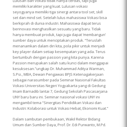
Lulusan dari vokasi tidak hanya cerdas, tapi juga
memiliki karakter yang kuat. Lulusan vokasi
seyogyanya memiliki tiga sinergi antara tool set, skill
set dan mind set. Setelah lulus mahasiswa Vokasi bisa
berkiprah di dunia industri. Mahasiswa dapat terus
berinovasi menghasilkan sesuatu yang baru. Tidak
hanya membuat produk, tapi juga dapat ‘membangun’
sumber daya untuk menciptakan produk. “Teruslah
menanamkan dalam diri kita, pola pikir untuk menjadi
key player dalam setiap kesempatan yang ada. Terus
bertumbuh dengan passion yang kita punya. Karena
Passion merupakan salah satu kunci dalam menggapai
kesuksesan.”ungkap Dr. Muhammad Aditya Warman,
S.Psi., MBA, Dewan Pengawas BPJS Ketenagakerjaan
sebagai narasumber pada Seminar Nasional Fakultas
Vokasi Universitas Negeri Yogyakarta yang di Gedung
Imam Barnadib lantai 7, Gedung Sekolah Pascasarjana
UNY baru baru ini. Seminar nasional vokasi UNY ini
mengambil tema “Sinergitas Pendidikan Vokasi dan
Industri: Kolaborasi untuk Vokasi Hebat, Ekonomi Kuat.”
Dalam sambutan pembukaan, Wakil Rektor Bidang
Umum dan Sumber Daya, Prof. Dr. Edi Purwanto, M.Pd.