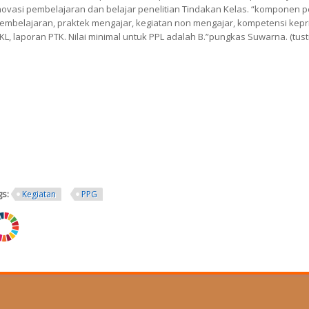
novasi pembelajaran dan belajar penelitian Tindakan Kelas. “komponen pe
embelajaran, praktek mengajar, kegiatan non mengajar, kompetensi keprib
KL, laporan PTK. Nilai minimal untuk PPL adalah B.”pungkas Suwarna. (tusti
gs:
Kegiatan
PPG
ng.png