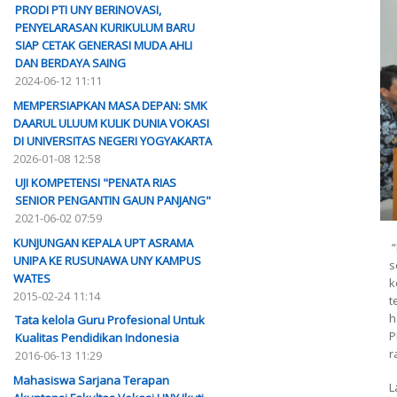
PRODI PTI UNY BERINOVASI,
PENYELARASAN KURIKULUM BARU
SIAP CETAK GENERASI MUDA AHLI
DAN BERDAYA SAING
2024-06-12 11:11
MEMPERSIAPKAN MASA DEPAN: SMK
DAARUL ULUUM KULIK DUNIA VOKASI
DI UNIVERSITAS NEGERI YOGYAKARTA
2026-01-08 12:58
UJI KOMPETENSI "PENATA RIAS
SENIOR PENGANTIN GAUN PANJANG"
2021-06-02 07:59
KUNJUNGAN KEPALA UPT ASRAMA
“
UNIPA KE RUSUNAWA UNY KAMPUS
s
WATES
k
2015-02-24 11:14
t
h
Tata kelola Guru Profesional Untuk
P
Kualitas Pendidikan Indonesia
r
2016-06-13 11:29
Mahasiswa Sarjana Terapan
L