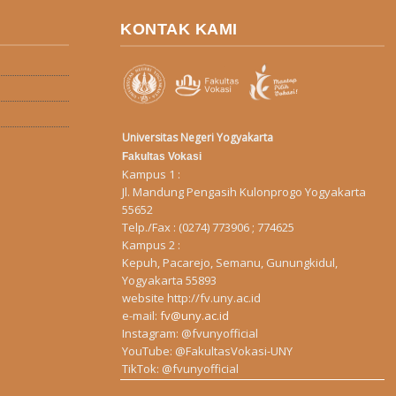
KONTAK KAMI
Universitas Negeri Yogyakarta
Fakultas Vokasi
Kampus 1 :
Jl. Mandung Pengasih Kulonprogo Yogyakarta
55652
Telp./Fax : (0274) 773906 ; 774625
Kampus 2 :
Kepuh, Pacarejo, Semanu, Gunungkidul,
Yogyakarta 55893
website
http://fv.uny.ac.id
e-mail:
fv@uny.ac.id
Instagram:
@fvunyofficial
YouTube:
@FakultasVokasi-UNY
TikTok:
@fvunyofficial