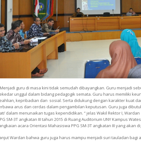
Menjadi guru di masa kini tidak semudah dibayangkan. Guru menjadi seb
ekedar unggul dalam bidang pedagogik semata. Guru harus memiliki keu
eahlian, kepribadian dan sosial. Serta didukung dengan karakter kuat da
erbawa arus dan cerdas dalam pengambilan keputusan. Guru juga dibutu
ati’ dalam menunaikan tugas kependidikan. “ jelas Wakil Rektor I, Warda
PG SM-3T angkatan III tahun 2015 di Ruang Auditorium UNY Kampus Wate
angkaian acara Orientasi Mahasiswa PPG SM-3T angkatan III yang akan dige
anjut Wardan bahwa guru juga harus mampu menjadi suri tauladan bagi a