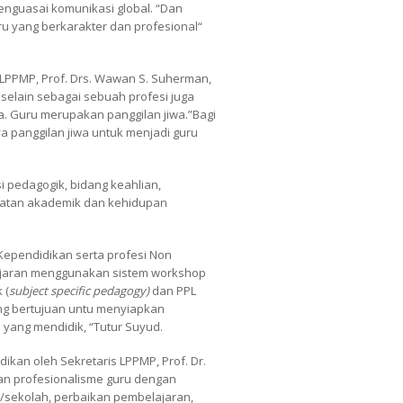
nguasai komunikasi global. “Dan
u yang berkarakter dan profesional“
a LPPMP, Prof. Drs. Wawan S. Suherman,
selain sebagai sebuah profesi juga
. Guru merupakan panggilan jiwa.”Bagi
a panggilan jiwa untuk menjadi guru
pedagogik, bidang keahlian,
giatan akademik dan kehidupan
 Kependidikan serta profesi Non
ajaran menggunakan sistem workshop
 (
subject specific pedagogy)
dan PPL
ng bertujuan untu menyiapkan
yang mendidik, “Tutur Suyud.
ikan oleh Sekretaris LPPMP, Prof. Dr.
an profesionalisme guru dengan
/sekolah, perbaikan pembelajaran,