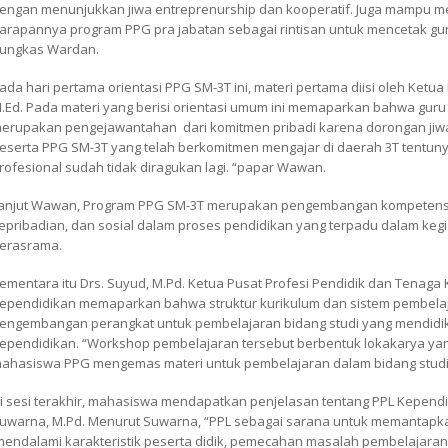
engan menunjukkan jiwa entreprenurship dan kooperatif. Juga mampu me
arapannya program PPG pra jabatan sebagai rintisan untuk mencetak gur
ungkas Wardan.
ada hari pertama orientasi PPG SM-3T ini, materi pertama diisi oleh Ketu
.Ed. Pada materi yang berisi orientasi umum ini memaparkan bahwa guru 
erupakan pengejawantahan dari komitmen pribadi karena dorongan jiwa
eserta PPG SM-3T yang telah berkomitmen mengajar di daerah 3T tentuny
rofesional sudah tidak diragukan lagi. “papar Wawan.
anjut Wawan, Program PPG SM-3T merupakan pengembangan kompetensi 
epribadian, dan sosial dalam proses pendidikan yang terpadu dalam ke
erasrama.
ementara itu Drs. Suyud, M.Pd. Ketua Pusat Profesi Pendidik dan Tenaga
ependidikan memaparkan bahwa struktur kurikulum dan sistem pembel
engembangan perangkat untuk pembelajaran bidang studi yang mendidik
ependidikan. “Workshop pembelajaran tersebut berbentuk lokakarya ya
ahasiswa PPG mengemas materi untuk pembelajaran dalam bidang studi 
i sesi terakhir, mahasiswa mendapatkan penjelasan tentang PPL Kependid
uwarna, M.Pd. Menurut Suwarna, “PPL sebagai sarana untuk memantapk
endalami karakteristik peserta didik, pemecahan masalah pembelajaran