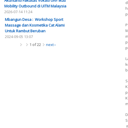
Akuntansi Fakultas Vokasi UNY Ikuti
d
Mobility Outbound di UiTM Malaysia
h
2026-07-14 11:24
p
Mbangun Desa : Workshop Sport
P
Massage dan Kosmetika Cat Alami
M
Untuk Rambut Beruban
m
2024-09-05 13:07
p
1 of 22
next ›
p
L
k
b
S
K
p
K
m
D
S
m