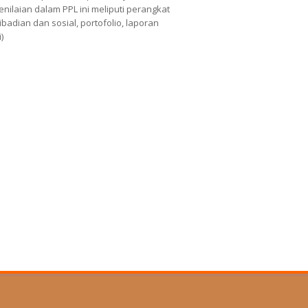
nilaian dalam PPL ini meliputi perangkat
adian dan sosial, portofolio, laporan
)