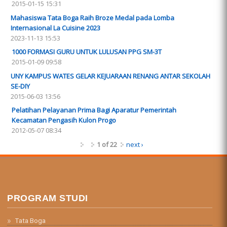
2015-01-15 15:31
Mahasiswa Tata Boga Raih Broze Medal pada Lomba
Internasional La Cuisine 2023
2023-11-13 15:53
1000 FORMASI GURU UNTUK LULUSAN PPG SM-3T
2015-01-09 09:58
UNY KAMPUS WATES GELAR KEJUARAAN RENANG ANTAR SEKOLAH
SE-DIY
2015-06-03 13:56
Pelatihan Pelayanan Prima Bagi Aparatur Pemerintah
Kecamatan Pengasih Kulon Progo
2012-05-07 08:34
1 of 22
next ›
PROGRAM STUDI
Tata Boga