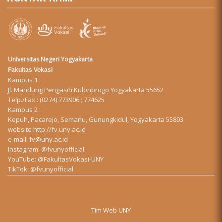
Universitas Negeri Yogyakarta
Fakultas Vokasi
Kampus 1 :
Jl. Mandung Pengasih Kulonprogo Yogyakarta 55652
Telp./Fax : (0274) 773906 ; 774625
Kampus 2 :
Kepuh, Pacarejo, Semanu, Gunungkidul, Yogyakarta 55893
website
http://fv.uny.ac.id
e-mail:
fv@uny.ac.id
Instagram:
@fvunyofficial
YouTube:
@FakultasVokasi-UNY
TikTok:
@fvunyofficial
Tim Web UNY