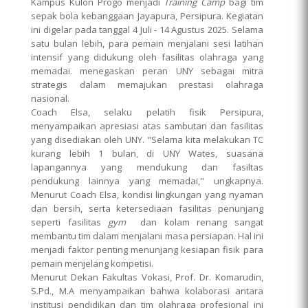
Kampus Kulon Progo menjadi
Training Camp
bagi tim
sepak bola kebanggaan Jayapura, Persipura. Kegiatan
ini digelar pada tanggal 4 Juli - 14 Agustus 2025. Selama
satu bulan lebih, para pemain menjalani sesi latihan
intensif yang didukung oleh fasilitas olahraga yang
memadai. menegaskan peran UNY sebagai mitra
strategis dalam memajukan prestasi olahraga
nasional.
Coach Elsa, selaku pelatih fisik Persipura,
menyampaikan apresiasi atas sambutan dan fasilitas
yang disediakan oleh UNY. "Selama kita melakukan TC
kurang lebih 1 bulan, di UNY Wates, suasana
lapangannya yang mendukung dan fasiltas
pendukung lainnya yang memadai," ungkapnya.
Menurut Coach Elsa, kondisi lingkungan yang nyaman
dan bersih, serta ketersediaan fasilitas penunjang
seperti fasilitas
gym
dan kolam renang sangat
membantu tim dalam menjalani masa persiapan. Hal ini
menjadi faktor penting menunjang kesiapan fisik para
pemain menjelang kompetisi.
Menurut Dekan Fakultas Vokasi, Prof. Dr. Komarudin,
S.Pd., M.A menyampaikan bahwa kolaborasi antara
institusi pendidikan dan tim olahraga profesional ini