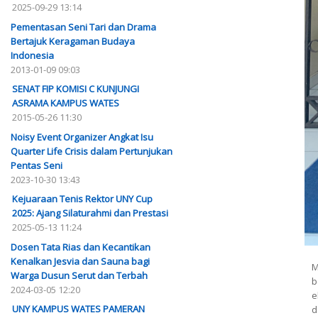
2025-09-29 13:14
Pementasan Seni Tari dan Drama
Bertajuk Keragaman Budaya
Indonesia
2013-01-09 09:03
SENAT FIP KOMISI C KUNJUNGI
ASRAMA KAMPUS WATES
2015-05-26 11:30
Noisy Event Organizer Angkat Isu
Quarter Life Crisis dalam Pertunjukan
Pentas Seni
2023-10-30 13:43
Kejuaraan Tenis Rektor UNY Cup
2025: Ajang Silaturahmi dan Prestasi
2025-05-13 11:24
Dosen Tata Rias dan Kecantikan
Kenalkan Jesvia dan Sauna bagi
M
Warga Dusun Serut dan Terbah
b
2024-03-05 12:20
e
UNY KAMPUS WATES PAMERAN
d