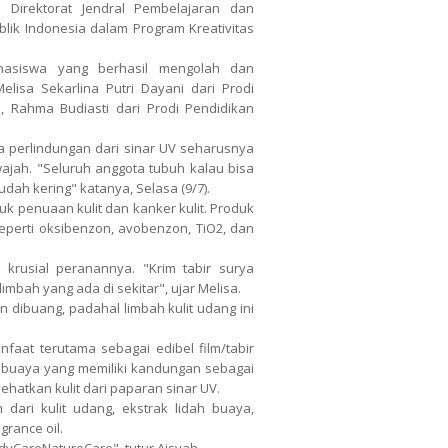
Direktorat Jendral Pembelajaran dan
lik Indonesia dalam Program Kreativitas
asiswa yang berhasil mengolah dan
lisa Sekarlina Putri Dayani dari Prodi
, Rahma Budiasti dari Prodi Pendidikan
a perlindungan dari sinar UV seharusnya
ajah. "Seluruh anggota tubuh kalau bisa
mudah kering" katanya, Selasa (9/7).
k penuaan kulit dan kanker kulit. Produk
eperti oksibenzon, avobenzon, TiO2, dan
 krusial peranannya. "Krim tabir surya
mbah yang ada di sekitar", ujar Melisa.
 dibuang, padahal limbah kulit udang ini
faat terutama sebagai edibel film/tabir
h buaya yang memiliki kandungan sebagai
hatkan kulit dari paparan sinar UV.
dari kulit udang, ekstrak lidah buaya,
grance oil.