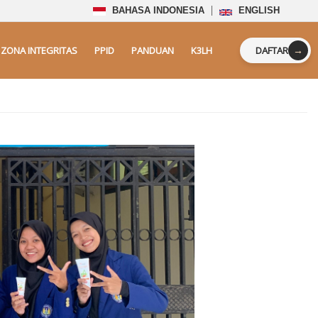
BAHASA INDONESIA
ENGLISH
→
ZONA INTEGRITAS
PPID
PANDUAN
K3LH
DAFTAR