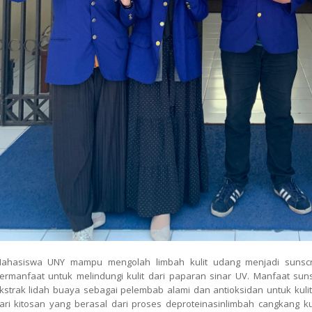
ahasiswa UNY mampu mengolah limbah kulit udang menjadi sunscr
ermanfaat untuk melindungi kulit dari paparan sinar UV. Manfaat sun
kstrak lidah buaya sebagai pelembab alami dan antioksidan untuk kulit
ari kitosan yang berasal dari proses deproteinasinlimbah cangkang ku