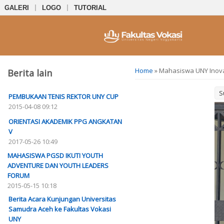
GALERI
LOGO
TUTORIAL
You are here
Home
» Mahasiswa UNY Inova
Berita lain
S
PEMBUKAAN TENIS REKTOR UNY CUP
2015-04-08 09:12
ORIENTASI AKADEMIK PPG ANGKATAN
V
2017-05-26 10:49
MAHASISWA PGSD IKUTI YOUTH
ADVENTURE DAN YOUTH LEADERS
FORUM
2015-05-15 10:18
Berita Acara Kunjungan Universitas
Samudra Aceh ke Fakultas Vokasi
UNY