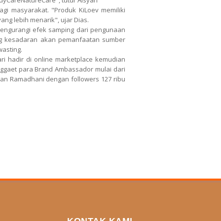
dyCareNatureCare", tutur Aisyah
agi masyarakat. "Produk KiLoev memiliki
ng lebih menarik", ujar Dias.
mengurangi efek samping dari pengunaan
ung kesadaran akan pemanfaatan sumber
wasting.
i hadir di online marketplace kemudian
nggaet para Brand Ambassador mulai dari
san Ramadhani dengan followers 127 ribu