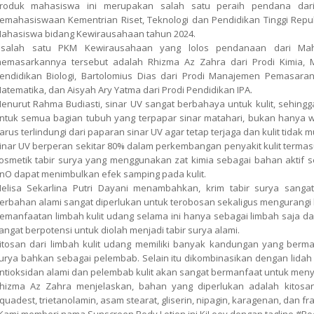
roduk mahasiswa ini merupakan salah satu peraih pendana dari 
emahasiswaan Kementrian Riset, Teknologi dan Pendidikan Tinggi Repub
ahasiswa bidang Kewirausahaan tahun 2024.
alah satu PKM Kewirausahaan yang lolos pendanaan dari Mah
emasarkannya tersebut adalah Rhizma Az Zahra dari Prodi Kimia, Me
endidikan Biologi, Bartolomius Dias dari Prodi Manajemen Pemasaran
atematika, dan Aisyah Ary Yatma dari Prodi Pendidikan IPA.
enurut Rahma Budiasti, sinar UV sangat berbahaya untuk kulit, sehingg
ntuk semua bagian tubuh yang terpapar sinar matahari, bukan hanya w
arus terlindungi dari paparan sinar UV agar tetap terjaga dan kulit tidak 
inar UV berperan sekitar 80% dalam perkembangan penyakit kulit termasu
osmetik tabir surya yang menggunakan zat kimia sebagai bahan aktif s
nO dapat menimbulkan efek samping pada kulit.
elisa Sekarlina Putri Dayani menambahkan, krim tabir surya sangat
erbahan alami sangat diperlukan untuk terobosan sekaligus mengurangi li
emanfaatan limbah kulit udang selama ini hanya sebagai limbah saja dan
angat berpotensi untuk diolah menjadi tabir surya alami.
itosan dari limbah kulit udang memiliki banyak kandungan yang berman
urya bahkan sebagai pelembab. Selain itu dikombinasikan dengan lida
ntioksidan alami dan pelembab kulit akan sangat bermanfaat untuk menye
hizma Az Zahra menjelaskan, bahan yang diperlukan adalah kitosan 
quadest, trietanolamin, asam stearat, gliserin, nipagin, karagenan, dan fra