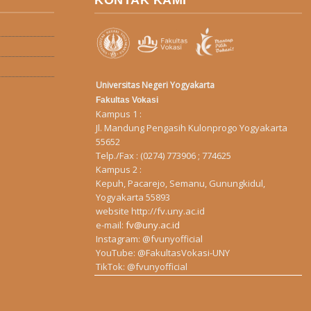
KONTAK KAMI
Universitas Negeri Yogyakarta
Fakultas Vokasi
Kampus 1 :
Jl. Mandung Pengasih Kulonprogo Yogyakarta
55652
Telp./Fax : (0274) 773906 ; 774625
Kampus 2 :
Kepuh, Pacarejo, Semanu, Gunungkidul,
Yogyakarta 55893
website
http://fv.uny.ac.id
e-mail:
fv@uny.ac.id
Instagram:
@fvunyofficial
YouTube:
@FakultasVokasi-UNY
TikTok:
@fvunyofficial