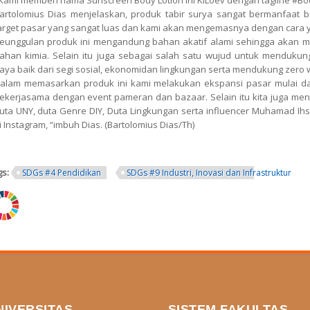
Kami memberi nama Sunscreen Body Lotion ini KiLoev dengan tagline #Bo
artolomius Dias menjelaskan, produk tabir surya sangat bermanfaat b
arget pasar yang sangat luas dan kami akan mengemasnya dengan cara ya
eunggulan produk ini mengandung bahan akatif alami sehingga akan 
ahan kimia. Selain itu juga sebagai salah satu wujud untuk menduk
aya baik dari segi sosial, ekonomidan lingkungan serta mendukung zero 
alam memasarkan produk ini kami melakukan ekspansi pasar mulai dar
ekerjasama dengan event pameran dan bazaar. Selain itu kita juga me
uta UNY, duta Genre DIY, Duta Lingkungan serta influencer Muhamad Ih
i Instagram, “imbuh Dias. (Bartolomius Dias/Th)
gs:
SDGs #4 Pendidikan
SDGs #9 Industri, Inovasi dan Infrastruktur
ng.png
NIVERSITAS
SISTEM FAKULTAS