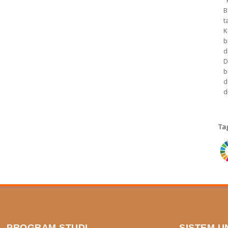
"
B
t
K
b
d
D
b
d
d
Ta
ri
PROGRAM STUDI
SISTEM U