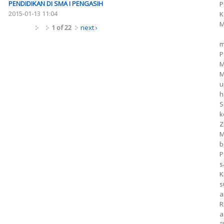
PENDIDIKAN DI SMA I PENGASIH
P
2015-01-13 11:04
K
M
1 of 22
next ›
s
m
P
M
M
u
h
S
k
Z
M
b
P
s
K
s
a
R
a