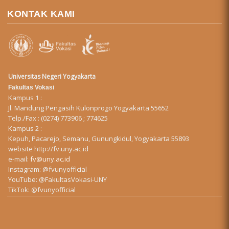
KONTAK KAMI
Universitas Negeri Yogyakarta
Fakultas Vokasi
Kampus 1 :
Jl. Mandung Pengasih Kulonprogo Yogyakarta 55652
Telp./Fax : (0274) 773906 ; 774625
Kampus 2 :
Kepuh, Pacarejo, Semanu, Gunungkidul, Yogyakarta 55893
website
http://fv.uny.ac.id
e-mail:
fv@uny.ac.id
Instagram:
@fvunyofficial
YouTube:
@FakultasVokasi-UNY
TikTok:
@fvunyofficial