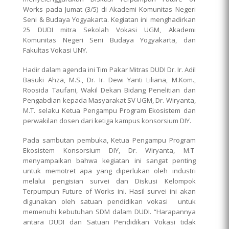
Works pada Jumat (3/5) di Akademi Komunitas Negeri
Seni & Budaya Yogyakarta. Kegiatan ini menghadirkan
25 DUDI mitra Sekolah Vokasi UGM, Akademi
Komunitas Negeri Seni Budaya Yogyakarta, dan
Fakultas Vokasi UNY.
Hadir dalam agenda ini Tim Pakar Mitras DUDI Dr. Ir. Adil
Basuki Ahza, M.S., Dr. Ir. Dewi Yanti Liliana, M.Kom.,
Roosida Taufani, Wakil Dekan Bidang Penelitian dan
Pengabdian kepada Masyarakat SV UGM, Dr. Wiryanta,
M.T. selaku Ketua Pengampu Program Ekosistem dan
perwakilan dosen dari ketiga kampus konsorsium DIY.
Pada sambutan pembuka, Ketua Pengampu Program
Ekosistem Konsorsium DIY, Dr. Wiryanta, M.T
menyampaikan bahwa kegiatan ini sangat penting
untuk memotret apa yang diperlukan oleh industri
melalui pengisian survei dan Diskusi Kelompok
Terpumpun Future of Works ini. Hasil survei ini akan
digunakan oleh satuan pendidikan vokasi untuk
memenuhi kebutuhan SDM dalam DUDI. “Harapannya
antara DUDI dan Satuan Pendidikan Vokasi tidak