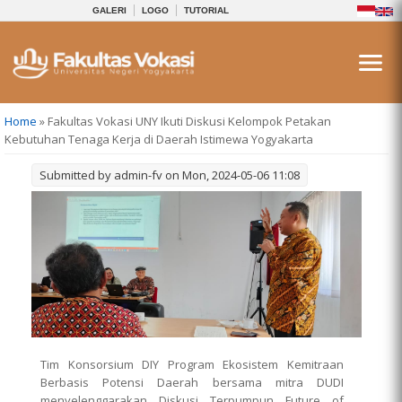
GALERI
LOGO
TUTORIAL
You are here
Home
» Fakultas Vokasi UNY Ikuti Diskusi Kelompok Petakan
Kebutuhan Tenaga Kerja di Daerah Istimewa Yogyakarta
Submitted by
admin-fv
on Mon, 2024-05-06 11:08
Tim Konsorsium DIY Program Ekosistem Kemitraan
Berbasis Potensi Daerah bersama mitra DUDI
menyelenggarakan Diskusi Terpumpun Future of