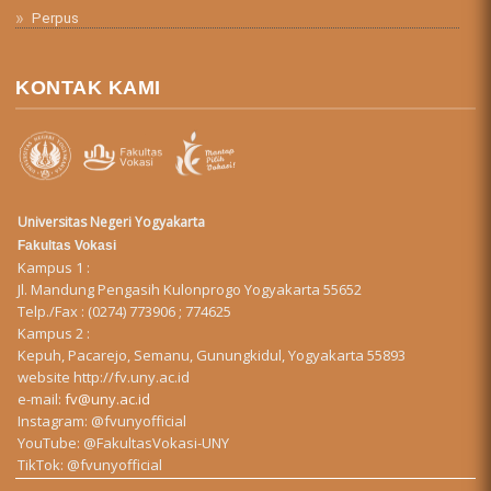
Perpus
KONTAK KAMI
Universitas Negeri Yogyakarta
Fakultas Vokasi
Kampus 1 :
Jl. Mandung Pengasih Kulonprogo Yogyakarta 55652
Telp./Fax : (0274) 773906 ; 774625
Kampus 2 :
Kepuh, Pacarejo, Semanu, Gunungkidul, Yogyakarta 55893
website
http://fv.uny.ac.id
e-mail:
fv@uny.ac.id
Instagram:
@fvunyofficial
YouTube:
@FakultasVokasi-UNY
TikTok:
@fvunyofficial