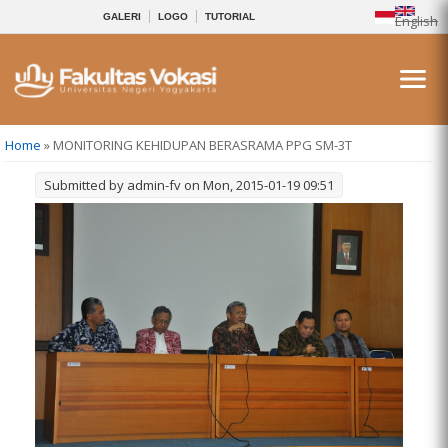
GALERI
LOGO
TUTORIAL
English
You are here
Home
» MONITORING KEHIDUPAN BERASRAMA PPG SM-3T
Submitted by
admin-fv
on Mon, 2015-01-19 09:51