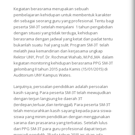
Kegiatan berasrama merupakan sebuah
pembelajaran kehidupan untuk membentuk karakter
diri sebagai seorang guru yang profesional. Tentu bagi
peserta SM-3T setelah menjalani 1 tahun pengabdian
dengan situasi yang tidak terduga, kehidupan
berasrama dengan jadwal yang ketat dan padat tentu
bukanlah suatu hal yang sulit. Program SM-3T telah
melatih jiwa kemandirian dan kerjasama ungkap
Rektor UNY, Prof. Dr. Rochmat Wahab, M.Pd.,MA dalam
kegiatan monitoring kehidupan berasrama PPG SM-3T
gelombang II tahun 2015 pada Kamis (15/01/2015) di
Auditorium UNY Kampus Wates.
Lanjutnya, persoalan pendidikan adalah persoalan
kasih sayang. Para peserta SM-3T telah mewujudkan
dengan terjun langsung ke daerah 3T
(terdepan,terluar,dan tertinggal). Para peserta SM-3T
telah mencurahkan kasih sayang kepada para siswa-
siswa yang minim pendidikan dengan menggunakan
sarana dan prasarana yang terbatas. Setelah lulus
dari PPG SM-3T para guru profesional dapat terjun
menjadi pendidik. “Pada tahun 2015 ini akan ada