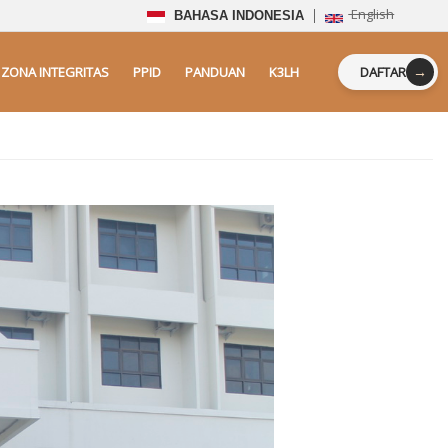
English
BAHASA INDONESIA
→
ZONA INTEGRITAS
PPID
PANDUAN
K3LH
DAFTAR