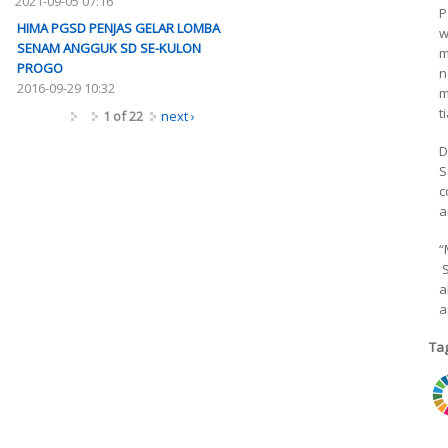
2021-09-05 07:16
P
HIMA PGSD PENJAS GELAR LOMBA
w
SENAM ANGGUK SD SE-KULON
m
PROGO
n
2016-09-29 10:32
m
t
1 of 22
next ›
D
S
c
a
“
S
a
a
Ta
ri