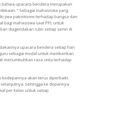
kan bahwa upacara bendera merupakan
rdekaan. “ Sebagai mahasiswa yang
ki jiwa patriotisme terhadap bangsa dan
kal bagi mahasiswa saat PPL untuk
kan diagendakan rutin setiap senin di
adakannya upacara bendera setiap hari
 guru sebagai modal untuk memberikan
ntuk menumbuhkan rasa cinta terhadap
 kedepannya akan terus diperbaiki.
 selanjutnya. Sehingga ke depannya
al per kelas untuk setiap