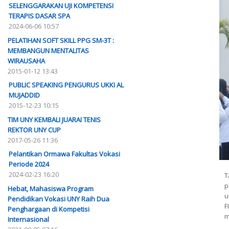
SELENGGARAKAN UJI KOMPETENSI
TERAPIS DASAR SPA
2024-06-06 10:57
PELATIHAN SOFT SKILL PPG SM-3T :
MEMBANGUN MENTALITAS
WIRAUSAHA
2015-01-12 13:43
PUBLIC SPEAKING PENGURUS UKKI AL
MUJADDID
2015-12-23 10:15
TIM UNY KEMBALI JUARAI TENIS
REKTOR UNY CUP
2017-05-26 11:36
Pelantikan Ormawa Fakultas Vokasi
Periode 2024
2024-02-23 16:20
T
p
Hebat, Mahasiswa Program
u
Pendidikan Vokasi UNY Raih Dua
F
Penghargaan di Kompetisi
m
Internasional