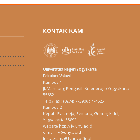
KONTAK KAMI
Universitas Negeri Yogyakarta
Fakultas Vokasi
Kampus 1 :
Jl. Mandung Pengasih Kulonprogo Yogyakarta
55652
Telp./Fax : (0274) 773906 ; 774625
Kampus 2 :
Kepuh, Pacarejo, Semanu, Gunungkidul,
Yogyakarta 55893
website
http://fv.uny.ac.id
e-mail:
fv@uny.ac.id
Instagram:
@fvunyofficial