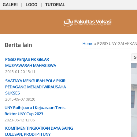
GALERI
LOGO
TUTORIAL
You are here
Home
» PGSD UNY GALAKKAN
Berita lain
S
PGSD PENJAS FIK GELAR
MUSYAWARAH MAHASISWA
2015-01-20 15:11
SAATNYA MENGUBAH POLA PIKIR
PEDAGANG MENJADI WIRAUSAHA
SUKSES
2015-09-07 09:20
UNY Raih Juara I Kejuaraan Tenis
Rektor UNY Cup 2023
2023-06-12 12:06
KOMITMEN TINGKATKAN DAYA SAING
LULUSAN, PRODI PTI UNY