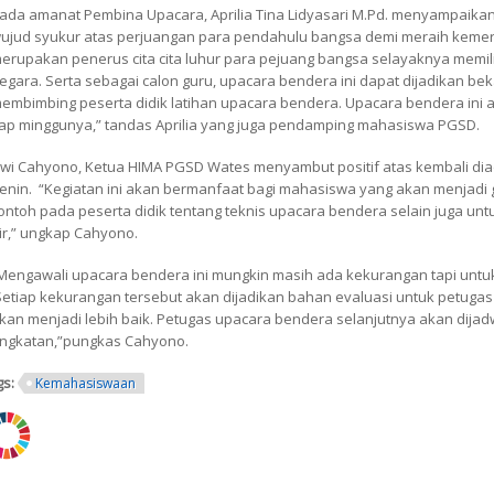
ada amanat Pembina Upacara, Aprilia Tina Lidyasari M.Pd. menyampai
ujud syukur atas perjuangan para pendahulu bangsa demi meraih keme
erupakan penerus cita cita luhur para pejuang bangsa selayaknya memili
egara. Serta sebagai calon guru, upacara bendera ini dapat dijadikan be
embimbing peserta didik latihan upacara bendera. Upacara bendera ini a
iap minggunya,” tandas Aprilia yang juga pendamping mahasiswa PGSD.
wi Cahyono, Ketua HIMA PGSD Wates menyambut positif atas kembali di
enin. “Kegiatan ini akan bermanfaat bagi mahasiswa yang akan menjadi
ontoh pada peserta didik tentang teknis upacara bendera selain juga u
ir,” ungkap Cahyono.
Mengawali upacara bendera ini mungkin masih ada kekurangan tapi untuk
etiap kekurangan tersebut akan dijadikan bahan evaluasi untuk petugas
kan menjadi lebih baik. Petugas upacara bendera selanjutnya akan dijadw
ngkatan,”pungkas Cahyono.
gs:
Kemahasiswaan
ng.png