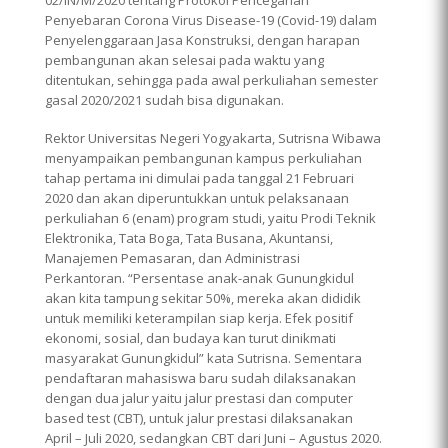
Penyebaran Corona Virus Disease-19 (Covid-19) dalam
Penyelenggaraan Jasa Konstruksi, dengan harapan
pembangunan akan selesai pada waktu yang
ditentukan, sehingga pada awal perkuliahan semester
gasal 2020/2021 sudah bisa digunakan.
Rektor Universitas Negeri Yogyakarta, Sutrisna Wibawa
menyampaikan pembangunan kampus perkuliahan
tahap pertama ini dimulai pada tanggal 21 Februari
2020 dan akan diperuntukkan untuk pelaksanaan
perkuliahan 6 (enam) program studi, yaitu Prodi Teknik
Elektronika, Tata Boga, Tata Busana, Akuntansi,
Manajemen Pemasaran, dan Administrasi
Perkantoran. “Persentase anak-anak Gunungkidul
akan kita tampung sekitar 50%, mereka akan dididik
untuk memiliki keterampilan siap kerja. Efek positif
ekonomi, sosial, dan budaya kan turut dinikmati
masyarakat Gunungkidul” kata Sutrisna. Sementara
pendaftaran mahasiswa baru sudah dilaksanakan
dengan dua jalur yaitu jalur prestasi dan computer
based test (CBT), untuk jalur prestasi dilaksanakan
April – Juli 2020, sedangkan CBT dari Juni – Agustus 2020.