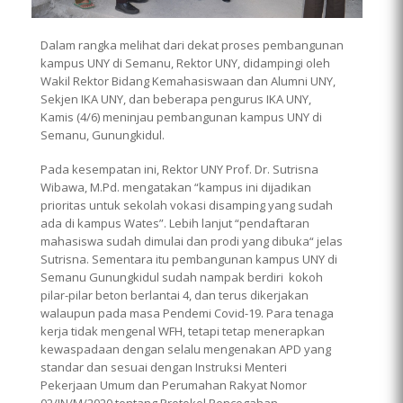
Dalam rangka melihat dari dekat proses pembangunan
kampus UNY di Semanu, Rektor UNY, didampingi oleh
Wakil Rektor Bidang Kemahasiswaan dan Alumni UNY,
Sekjen IKA UNY, dan beberapa pengurus IKA UNY,
Kamis (4/6) meninjau pembangunan kampus UNY di
Semanu, Gunungkidul.
Pada kesempatan ini, Rektor UNY Prof. Dr. Sutrisna
Wibawa, M.Pd. mengatakan “kampus ini dijadikan
prioritas untuk sekolah vokasi disamping yang sudah
ada di kampus Wates”. Lebih lanjut “pendaftaran
mahasiswa sudah dimulai dan prodi yang dibuka“ jelas
Sutrisna. Sementara itu pembangunan kampus UNY di
Semanu Gunungkidul sudah nampak berdiri kokoh
pilar-pilar beton berlantai 4, dan terus dikerjakan
walaupun pada masa Pendemi Covid-19. Para tenaga
kerja tidak mengenal WFH, tetapi tetap menerapkan
kewaspadaan dengan selalu mengenakan APD yang
standar dan sesuai dengan Instruksi Menteri
Pekerjaan Umum dan Perumahan Rakyat Nomor
02/IN/M/2020 tentang Protokol Pencegahan