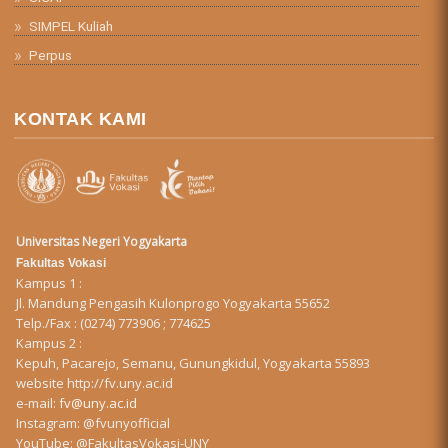
SIMPEL Kuliah
Perpus
KONTAK KAMI
Universitas Negeri Yogyakarta
Fakultas Vokasi
Kampus 1 :
Jl. Mandung Pengasih Kulonprogo Yogyakarta 55652
Telp./Fax : (0274) 773906 ; 774625
Kampus 2 :
Kepuh, Pacarejo, Semanu, Gunungkidul, Yogyakarta 55893
website
http://fv.uny.ac.id
e-mail:
fv@uny.ac.id
Instagram:
@fvunyofficial
YouTube:
@FakultasVokasi-UNY