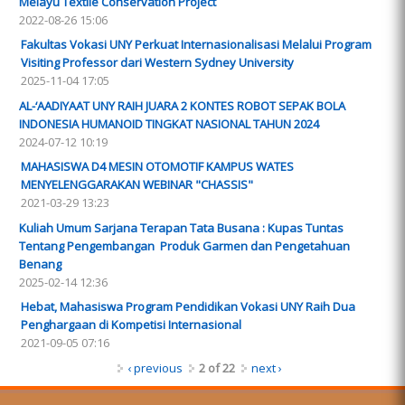
Melayu Textile Conservation Project
2022-08-26 15:06
Fakultas Vokasi UNY Perkuat Internasionalisasi Melalui Program
Visiting Professor dari Western Sydney University
2025-11-04 17:05
AL-‘AADIYAAT UNY RAIH JUARA 2 KONTES ROBOT SEPAK BOLA
INDONESIA HUMANOID TINGKAT NASIONAL TAHUN 2024
2024-07-12 10:19
MAHASISWA D4 MESIN OTOMOTIF KAMPUS WATES
MENYELENGGARAKAN WEBINAR "CHASSIS"
2021-03-29 13:23
Kuliah Umum Sarjana Terapan Tata Busana : Kupas Tuntas
Tentang Pengembangan Produk Garmen dan Pengetahuan
Benang
2025-02-14 12:36
Hebat, Mahasiswa Program Pendidikan Vokasi UNY Raih Dua
Penghargaan di Kompetisi Internasional
2021-09-05 07:16
‹ previous
2 of 22
next ›