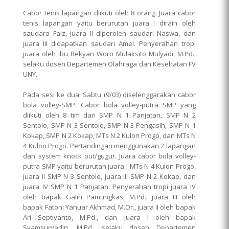
Cabor tenis lapangan diikuti oleh 8 orang. Juara cabor
tenis lapangan yaitu berurutan juara I diraih oleh
saudara Faiz, juara II diperoleh saudari Naswa, dan
juara III didapatkan saudari Amel. Penyerahan tropi
juara oleh ibu Rekyan Woro Mulaksito Mulyadi, M.Pd.,
selaku dosen Departemen Olahraga dan Kesehatan FV
UNY.
Pada sesi ke dua, Sabtu (9/03) diselenggarakan cabor
bola volley-SMP. Cabor bola volley-putra SMP yang
diikuti oleh 8 tim dari SMP N 1 Panjatan, SMP N 2
Sentolo, SMP N 3 Sentolo, SMP N 3 Pengasih, SMP N 1
Kokap, SMP N 2 Kokap, MTs N 2 Kulon Progo, dan MTs N
4 Kulon Progo. Pertandingan menggunakan 2 lapangan
dan system knock out/gugur. Juara cabor bola volley-
putra SMP yaitu berurutan juara I MTs N 4 Kulon Progo,
juara II SMP N 3 Sentolo, juara III SMP N 2 Kokap, dan
juara IV SMP N 1 Panjatan. Penyerahan tropi juara IV
oleh bapak Galih Pamungkas, M.Pd., juara III oleh
bapak Fatoni Yanuar Akhmad, M.Or., juara II oleh bapak
Ari Septiyanto, M.Pd., dan juara I oleh bapak
Syamsuryadin, M.Pd., selaku dosen Departemen