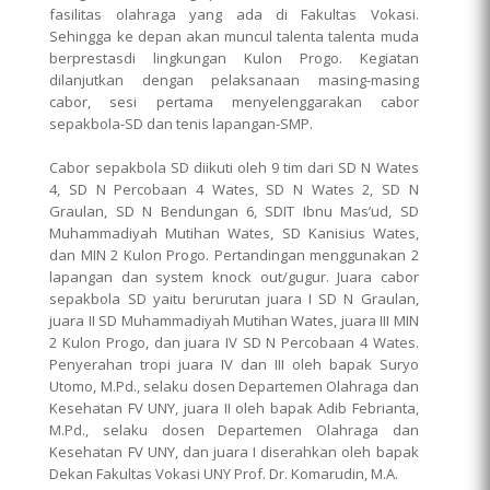
fasilitas olahraga yang ada di Fakultas Vokasi.
Sehingga ke depan akan muncul talenta talenta muda
berprestasdi lingkungan Kulon Progo. Kegiatan
dilanjutkan dengan pelaksanaan masing-masing
cabor, sesi pertama menyelenggarakan cabor
sepakbola-SD dan tenis lapangan-SMP.
Cabor sepakbola SD diikuti oleh 9 tim dari SD N Wates
4, SD N Percobaan 4 Wates, SD N Wates 2, SD N
Graulan, SD N Bendungan 6, SDIT Ibnu Mas’ud, SD
Muhammadiyah Mutihan Wates, SD Kanisius Wates,
dan MIN 2 Kulon Progo. Pertandingan menggunakan 2
lapangan dan system knock out/gugur. Juara cabor
sepakbola SD yaitu berurutan juara I SD N Graulan,
juara II SD Muhammadiyah Mutihan Wates, juara III MIN
2 Kulon Progo, dan juara IV SD N Percobaan 4 Wates.
Penyerahan tropi juara IV dan III oleh bapak Suryo
Utomo, M.Pd., selaku dosen Departemen Olahraga dan
Kesehatan FV UNY, juara II oleh bapak Adib Febrianta,
M.Pd., selaku dosen Departemen Olahraga dan
Kesehatan FV UNY, dan juara I diserahkan oleh bapak
Dekan Fakultas Vokasi UNY Prof. Dr. Komarudin, M.A.