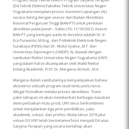
(D4-Teknik Elektro) Fakultas Teknik Universitas Negeri
Yogyakarta menjalani proses Asesmen Lapangan (AL)
secara daring dengan asesor dari Badan Akreditasi
Nasional Perguruan Tinggi (BAN-PT) untuk penilaian
akreditasi pada Jumat – Sabtu (10–11/10/2021). Asesor
BAN-PT yang bertugas pada AL tersebut adalah Dr. Ir.
Era Purwanto, M.Eng., dari Politeknik Elektronik Negeri
Surabaya (PENS) dan Dr. Abdul Syakur, M.T. dari
Universitas Diponegoro (UNDIP). AL diawali dengan
sambutan Rektor Universitas Negeri Yogyakarta (UNY)
yang dalam hal ini disampaikan olek Wakil Rektor
bidang Akademik, Prof. Dr. Margana, M.Hum., M.A.
Margana dalam sambutannya menyampaikan bahwa
eksistensi sebuah program studi tentu perlu terus
dilegal formalkan melalui proses akreditasi. "Kami
yakin tahapan ini akan memberikan berbagai masukan
demi perbaikan mutu prodi, UNY terus berkomitmen
untuk menjalankan tiga jenis pendidikan, yaitu
akademik, vokasi, dan profesi. Mulai tahun 2019 jalur
vokasi D3 UNY telah bermetamorfosis menjadi D4 atau
Sarjana Terapan yang secara bertahap akan