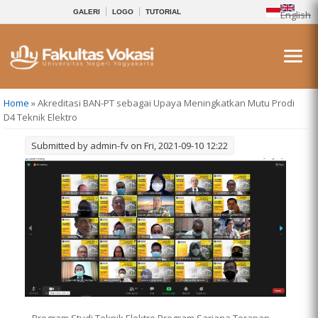
GALERI
LOGO
TUTORIAL
English
You are here
Home
» Akreditasi BAN-PT sebagai Upaya Meningkatkan Mutu Prodi
D4 Teknik Elektro
Submitted by
admin-fv
on Fri, 2021-09-10 12:22
Program Studi Teknik Elektro Program Sarjana Terapan