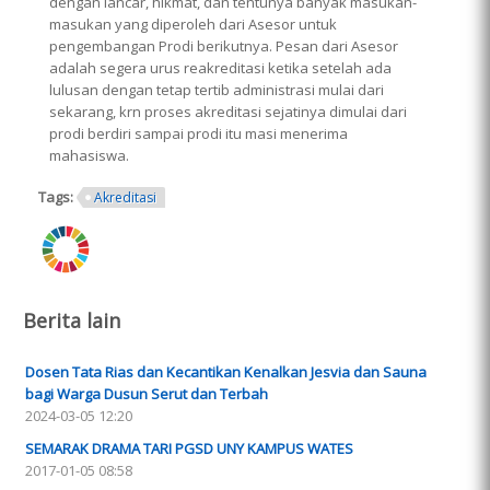
dengan lancar, hikmat, dan tentunya banyak masukan-
masukan yang diperoleh dari Asesor untuk
pengembangan Prodi berikutnya. Pesan dari Asesor
adalah segera urus reakreditasi ketika setelah ada
lulusan dengan tetap tertib administrasi mulai dari
sekarang, krn proses akreditasi sejatinya dimulai dari
prodi berdiri sampai prodi itu masi menerima
mahasiswa.
Tags:
Akreditasi
ring.png
Berita lain
Dosen Tata Rias dan Kecantikan Kenalkan Jesvia dan Sauna
bagi Warga Dusun Serut dan Terbah
2024-03-05 12:20
SEMARAK DRAMA TARI PGSD UNY KAMPUS WATES
2017-01-05 08:58