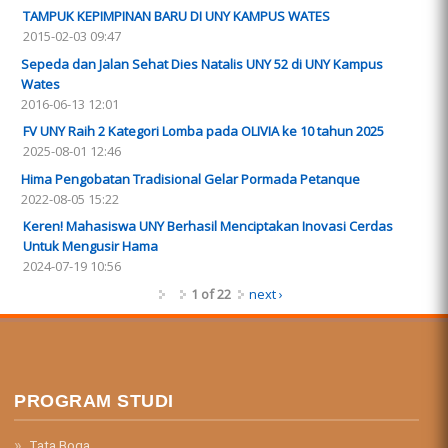
TAMPUK KEPIMPINAN BARU DI UNY KAMPUS WATES
2015-02-03 09:47
Sepeda dan Jalan Sehat Dies Natalis UNY 52 di UNY Kampus
Wates
2016-06-13 12:01
FV UNY Raih 2 Kategori Lomba pada OLIVIA ke 10 tahun 2025
2025-08-01 12:46
Hima Pengobatan Tradisional Gelar Pormada Petanque
2022-08-05 15:22
Keren! Mahasiswa UNY Berhasil Menciptakan Inovasi Cerdas
Untuk Mengusir Hama
2024-07-19 10:56
1 of 22
next ›
PROGRAM STUDI
Tata Boga