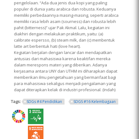
pengelolaan. “Ada dua jenis dua kopi yang paling
populer di dunia yaitu arabica dan robusta. Keduanya
memiliki perbedaannya masing-masing, seperti arabica
memiliki rasa lebih asam (sourness) dan robusta lebih
pahit (bitterness)” ujar Pak Akmal. Lalu, kegiatan ini
diakhiri dengan melakukan praktikum, yaitu: (a)
calibrate espersso, (b) steam milk, dan (c) membentuk
latte art berbentuk hati (love heart).
Kegiatan berjalan dengan lancar dan mendapatkan
antusias dari mahasiswa karena keaktifan mereka
dalam merespons materi yang diberikan. Adanya
kerjasama antara UNY dan UTHM ini diharapkan dapat
memberikan ilmu pengetahuan yang bermanfaat bagi
para mahasiswa sekaligus menjadi pengalaman yang
dapat diterapkan kelak di industri profesional. (Indah)
Tags:
SDGs #4 Pendidikan
SDGS #16 Kelembagaan
ring.png