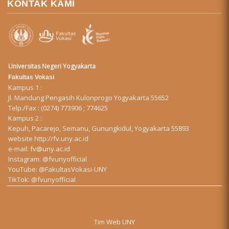
KONTAK KAMI
Universitas Negeri Yogyakarta
Fakultas Vokasi
Kampus 1 :
Jl. Mandung Pengasih Kulonprogo Yogyakarta 55652
Telp./Fax : (0274) 773906 ; 774625
Kampus 2 :
Kepuh, Pacarejo, Semanu, Gunungkidul, Yogyakarta 55893
website
http://fv.uny.ac.id
e-mail:
fv@uny.ac.id
Instagram:
@fvunyofficial
YouTube:
@FakultasVokasi-UNY
TikTok:
@fvunyofficial
Tim Web UNY