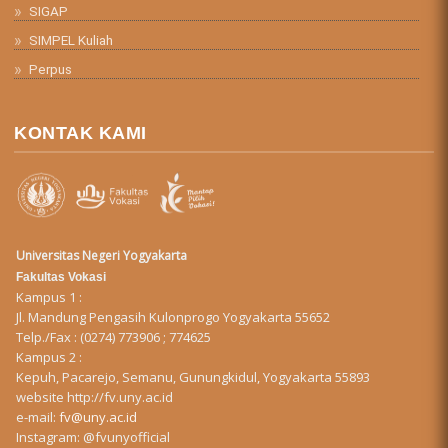
SIGAP
SIMPEL Kuliah
Perpus
KONTAK KAMI
Universitas Negeri Yogyakarta
Fakultas Vokasi
Kampus 1 :
Jl. Mandung Pengasih Kulonprogo Yogyakarta 55652
Telp./Fax : (0274) 773906 ; 774625
Kampus 2 :
Kepuh, Pacarejo, Semanu, Gunungkidul, Yogyakarta 55893
website
http://fv.uny.ac.id
e-mail:
fv@uny.ac.id
Instagram:
@fvunyofficial