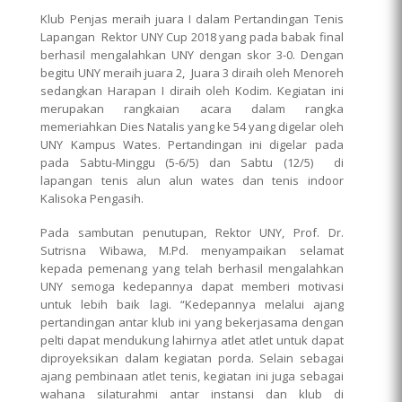
Klub Penjas meraih juara I dalam Pertandingan Tenis
Lapangan Rektor UNY Cup 2018 yang pada babak final
berhasil mengalahkan UNY dengan skor 3-0. Dengan
begitu UNY meraih juara 2, Juara 3 diraih oleh Menoreh
sedangkan Harapan I diraih oleh Kodim. Kegiatan ini
merupakan rangkaian acara dalam rangka
memeriahkan Dies Natalis yang ke 54 yang digelar oleh
UNY Kampus Wates. Pertandingan ini digelar pada
pada Sabtu-Minggu (5-6/5) dan Sabtu (12/5) di
lapangan tenis alun alun wates dan tenis indoor
Kalisoka Pengasih.
Pada sambutan penutupan, Rektor UNY, Prof. Dr.
Sutrisna Wibawa, M.Pd. menyampaikan selamat
kepada pemenang yang telah berhasil mengalahkan
UNY semoga kedepannya dapat memberi motivasi
untuk lebih baik lagi. “Kedepannya melalui ajang
pertandingan antar klub ini yang bekerjasama dengan
pelti dapat mendukung lahirnya atlet atlet untuk dapat
diproyeksikan dalam kegiatan porda. Selain sebagai
ajang pembinaan atlet tenis, kegiatan ini juga sebagai
wahana silaturahmi antar instansi dan klub di