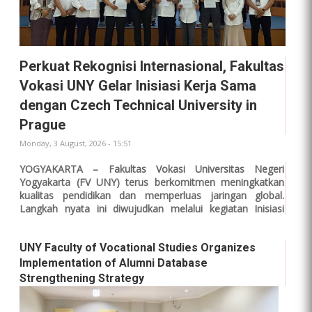
Perkuat Rekognisi Internasional, Fakultas
Vokasi UNY Gelar Inisiasi Kerja Sama
dengan Czech Technical University in
Prague
Monday, 3 August, 2026 - 15:51
YOGYAKARTA – Fakultas Vokasi Universitas Negeri
Yogyakarta (FV UNY) terus berkomitmen meningkatkan
kualitas pendidikan dan memperluas jaringan global.
Langkah nyata ini diwujudkan melalui kegiatan Inisiasi
Kerja Sama Luar Negeri bersama salah satu universitas
teknik tertua dan ternama di Eropa, Czech Technical
UNY Faculty of Vocational Studies Organizes
University (CTU) in Prague.
Implementation of Alumni Database
Kegiatan strategis ini dikemas dalam program Inbound
Strengthening Strategy
Visiting Top Professor yang berlangsung selama tiga hari,
mulai tanggal 3 hingga 5 Agustus 2026. Acara berpusat di