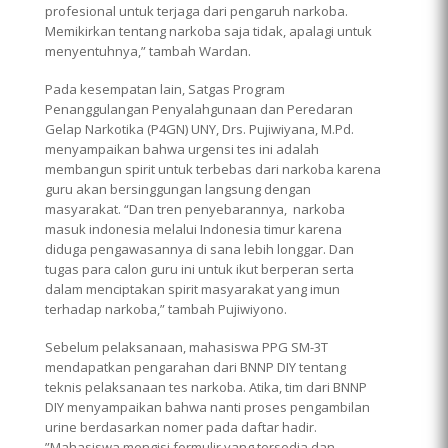
profesional untuk terjaga dari pengaruh narkoba.
Memikirkan tentang narkoba saja tidak, apalagi untuk
menyentuhnya,” tambah Wardan.
Pada kesempatan lain, Satgas Program
Penanggulangan Penyalahgunaan dan Peredaran
Gelap Narkotika (P4GN) UNY, Drs. Pujiwiyana, M.Pd.
menyampaikan bahwa urgensi tes ini adalah
membangun spirit untuk terbebas dari narkoba karena
guru akan bersinggungan langsung dengan
masyarakat. “Dan tren penyebarannya, narkoba
masuk indonesia melalui Indonesia timur karena
diduga pengawasannya di sana lebih longgar. Dan
tugas para calon guru ini untuk ikut berperan serta
dalam menciptakan spirit masyarakat yang imun
terhadap narkoba,” tambah Pujiwiyono.
Sebelum pelaksanaan, mahasiswa PPG SM-3T
mendapatkan pengarahan dari BNNP DIY tentang
teknis pelaksanaan tes narkoba. Atika, tim dari BNNP
DIY menyampaikan bahwa nanti proses pengambilan
urine berdasarkan nomer pada daftar hadir.
”Mahasiswa mengisi formulir yang tersedia dan