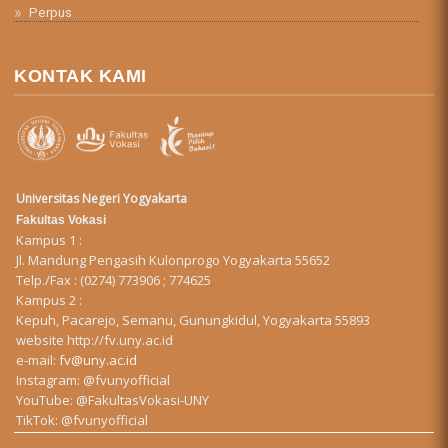
Perpus
KONTAK KAMI
Universitas Negeri Yogyakarta
Fakultas Vokasi
Kampus 1 :
Jl. Mandung Pengasih Kulonprogo Yogyakarta 55652
Telp./Fax : (0274) 773906 ; 774625
Kampus 2 :
Kepuh, Pacarejo, Semanu, Gunungkidul, Yogyakarta 55893
website
http://fv.uny.ac.id
e-mail:
fv@uny.ac.id
Instagram:
@fvunyofficial
YouTube:
@FakultasVokasi-UNY
TikTok:
@fvunyofficial