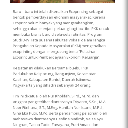
Baru – baru ini telah dikenalkan Ecoprinting sebagai
bentuk pemberdayaan ekonomi masyarakat. Karena
Ecoprint belum banyak yang mengembangkan,
sehingga akan menjadi peluang bagi ibu- ibu PKK untuk
membuka bisnis baru disela-sela rutinitas. Program
Studi D-IV Tata Busana Fakultas Vokasi dalam rangka
Pengabdian Kepada Masyarakat (PKM) mengenalkan
ecoprinting dengan mengusung tema “Pelatihan
Ecoprint untuk Pemberdayaan Ekonomi Keluarga”.
Kegiatan ini dilakukan Bersama ibu-ibu PKK
Padukuhan Kalipacung, Bangunjiwo, Kecamatan
Kasihan, Kabupaten Bantul, Daerah Istimewa
Yogyakarta yang dihadiri sebanyak 24 orang.
Tim ini diketuai oleh Nur Kholifah, S.Pd., M.Pd. dan
anggota yang terlibat diantaranya Triyanto, S.Sn., M.A.
Noor Fitrihana, S.T., M.Eng. Hanifah Nur Istanti, M.Pd.,
Gina Eka Putri, M.Pd. serta pendamping pelatihan oleh
mahasiswa diantaranya Desfina Mafiroh, Vaisa Ayu
Ningrum, Tatina Tadiq Zavayana, Putri Amani dan