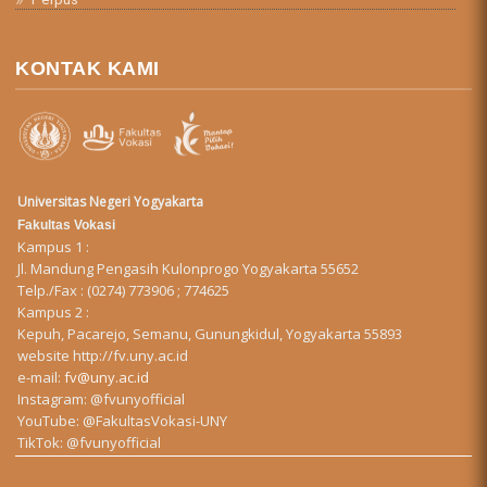
KONTAK KAMI
Universitas Negeri Yogyakarta
Fakultas Vokasi
Kampus 1 :
Jl. Mandung Pengasih Kulonprogo Yogyakarta 55652
Telp./Fax : (0274) 773906 ; 774625
Kampus 2 :
Kepuh, Pacarejo, Semanu, Gunungkidul, Yogyakarta 55893
website
http://fv.uny.ac.id
e-mail:
fv@uny.ac.id
Instagram:
@fvunyofficial
YouTube:
@FakultasVokasi-UNY
TikTok:
@fvunyofficial