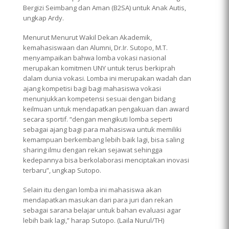
Bergizi Seimbang dan Aman (B2SA) untuk Anak Autis,
ungkap Ardy.
Menurut Menurut Wakil Dekan Akademik,
kemahasiswaan dan Alumni, Dr.Ir. Sutopo, M.T.
menyampaikan bahwa lomba vokasi nasional
merupakan komitmen UNY untuk terus berkiprah
dalam dunia vokasi. Lomba ini merupakan wadah dan
ajang kompetisi bagi bagi mahasiswa vokasi
menunjukkan kompetensi sesuai dengan bidang
keilmuan untuk mendapatkan pengakuan dan award
secara sportif. “dengan mengikuti lomba seperti
sebagai ajang bagi para mahasiswa untuk memiliki
kemampuan berkembang lebih baik lagi, bisa saling
sharing ilmu dengan rekan sejawat sehingga
kedepannya bisa berkolaborasi menciptakan inovasi
terbaru”, ungkap Sutopo.
Selain itu dengan lomba ini mahasiswa akan
mendapatkan masukan dari para juri dan rekan
sebagai sarana belajar untuk bahan evaluasi agar
lebih baik lagi,” harap Sutopo. (Laila Nurul/TH)