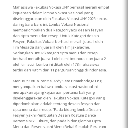
Mahasiswa Fakultas Vokasi UNY berhasil meraih empat
kejuaraan dalam lomba Vokasi Nasional yang
diselenggarakan oleh Fakultas Vokasi UNY 2023 secara
daring baru baru ini. Lomba Vokasi Nasional
memperlombakan dua kategori yaitu desain fesyen
dan cipta menu dan resep. Untuk Kategori desain
Fesyen, Fakultas Vokasi berhasil meraih Juara I oleh
Tim Mesada dan Juara III oleh Tim Jakalacme.
Sedangkan untuk kategori cipta menu dan resep
berhasil meraih Juara 1 oleh tim Limunous dan juara 2
oleh tim sutil. Lomba ini dikuti oleh 178 mahasiswa
terdiri dari 48 tim dari 11 perguruan tinggi di Indonesia.
Menurut Ketua Panitia, Ardy Seto Priambodo,M.Eng.
menyampaikan bahwa lomba vokasi nasional ini
merupakan ajang kejuaraan pertama kali yang
diselenggarakan oleh Fakultas Vokasi. Kategori yang
diperlombakan adalah tentang desain fesyen dan
cipta menu dan resep. “Pada bidang lomba Desain
Fesyen yakni Pembuatan Desain Kostum Dance
Bertema Mix Culture, dan pada bidang lomba Cipta
Menu dan Resep yakni Menu Bekal Sekolah Beragam