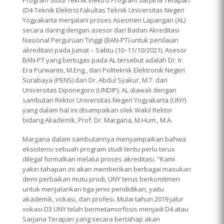
(D4-Teknik Elektro) Fakultas Teknik Universitas Negeri
Yogyakarta menjalani proses Asesmen Lapangan (AL)
secara daring dengan asesor dari Badan Akreditasi
Nasional Perguruan Tinggi (BAN-PT) untuk penilaian
akreditasi pada Jumat – Sabtu (10–11/10/2021). Asesor
BAN-PT yang bertugas pada AL tersebut adalah Dr. Ir.
Era Purwanto, M.Eng., dari Politeknik Elektronik Negeri
Surabaya (PENS) dan Dr. Abdul Syakur, M.T. dari
Universitas Diponegoro (UNDIP). AL diawali dengan
sambutan Rektor Universitas Negeri Yogyakarta (UNY)
yang dalam hal ini disampaikan olek Wakil Rektor
bidang Akademik, Prof. Dr. Margana, M.Hum., M.A.
Margana dalam sambutannya menyampaikan bahwa
eksistensi sebuah program studi tentu perlu terus
dilegal formalkan melalui proses akreditasi. "Kami
yakin tahapan ini akan memberikan berbagai masukan
demi perbaikan mutu prodi, UNY terus berkomitmen
untuk menjalankan tiga jenis pendidikan, yaitu
akademik, vokasi, dan profesi. Mulai tahun 2019 jalur
vokasi D3 UNY telah bermetamorfosis menjadi D4 atau
Sarjana Terapan yang secara bertahap akan