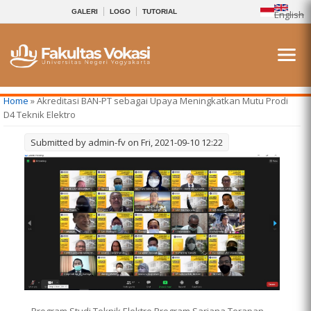
GALERI
LOGO
TUTORIAL
English
You are here
Home
» Akreditasi BAN-PT sebagai Upaya Meningkatkan Mutu Prodi
D4 Teknik Elektro
Submitted by
admin-fv
on Fri, 2021-09-10 12:22
Program Studi Teknik Elektro Program Sarjana Terapan