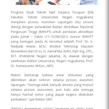
Program Studi Teknik Sipil Sarjana Terapan (D4)
Fakultas Teknik Universitas Negeri Yogyakarta
menjalani proses Asesmen Lapangan (AL) secara
daring dengan perwakilan Badan Akreditasi Nasional
Perguruan Tinggi (BAN-PT) untuk penilaian akreditasi
pada Jumat – Sabtu (11–12/06/2021). Asesor BAN-PT
yang bertugas pada AL tersebut adalah Prof. Dr. Ir.
Nadjadji Anwar, M.Sc. (Institut Teknologi Sepuluh
November) dan Dr.sc. H. Zainal Nur Arifin, Dipl.-Ing., HTL.,
M.T. (Politeknik Negeri Jakarta). AL diawali dengan
sambutan Rektor Universitas Negeri Yogyakarta, Prof.
Dr. Sumaryanto, M.Kes., AIFO.
Rektor berharap bahwa antar dokumen yang
dikirimkan akan sinkron selama proses asesmen
lapangan. “Semoga tidak banyak deviasi yang muncul
selama proses asessmen, pun kalo ada semoga
hanya hal-hal minor yang dapat segera dilakukan
perbaikan,” ujar Rektor UNY.
“Melalui momentum visitasi lapangan ini, tentu kami