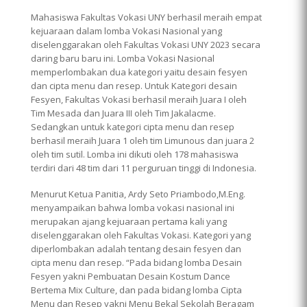
Mahasiswa Fakultas Vokasi UNY berhasil meraih empat
kejuaraan dalam lomba Vokasi Nasional yang
diselenggarakan oleh Fakultas Vokasi UNY 2023 secara
daring baru baru ini. Lomba Vokasi Nasional
memperlombakan dua kategori yaitu desain fesyen
dan cipta menu dan resep. Untuk Kategori desain
Fesyen, Fakultas Vokasi berhasil meraih Juara I oleh
Tim Mesada dan Juara III oleh Tim Jakalacme.
Sedangkan untuk kategori cipta menu dan resep
berhasil meraih Juara 1 oleh tim Limunous dan juara 2
oleh tim sutil. Lomba ini dikuti oleh 178 mahasiswa
terdiri dari 48 tim dari 11 perguruan tinggi di Indonesia.
Menurut Ketua Panitia, Ardy Seto Priambodo,M.Eng.
menyampaikan bahwa lomba vokasi nasional ini
merupakan ajang kejuaraan pertama kali yang
diselenggarakan oleh Fakultas Vokasi. Kategori yang
diperlombakan adalah tentang desain fesyen dan
cipta menu dan resep. “Pada bidang lomba Desain
Fesyen yakni Pembuatan Desain Kostum Dance
Bertema Mix Culture, dan pada bidang lomba Cipta
Menu dan Resep yakni Menu Bekal Sekolah Beragam