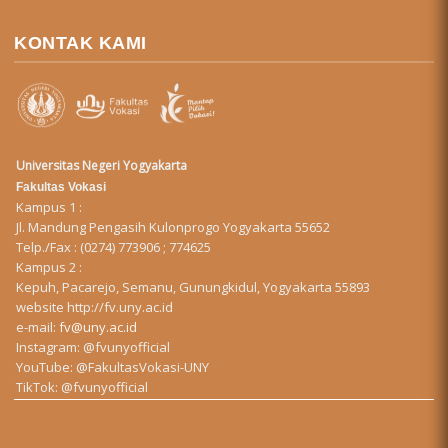
KONTAK KAMI
Universitas Negeri Yogyakarta
Fakultas Vokasi
Kampus 1 :
Jl. Mandung Pengasih Kulonprogo Yogyakarta 55652
Telp./Fax : (0274) 773906 ; 774625
Kampus 2 :
Kepuh, Pacarejo, Semanu, Gunungkidul, Yogyakarta 55893
website
http://fv.uny.ac.id
e-mail:
fv@uny.ac.id
Instagram:
@fvunyofficial
YouTube:
@FakultasVokasi-UNY
TikTok:
@fvunyofficial