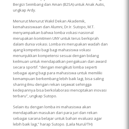
Bergizi Seimbang dan Aman (B2SA) untuk Anak Autis,
ungkap Ardy.
Menurut Menurut Wakil Dekan Akademik,
kemahasiswaan dan Alumni, Dr.Ir. Sutopo, M.T.
menyampaikan bahwa lomba vokasi nasional
merupakan komitmen UNY untuk terus berkiprah
dalam dunia vokasi. Lomba ini merupakan wadah dan
ajang kompetisi bagi bagi mahasiswa vokasi
menunjukkan kompetensi sesuai dengan bidang
keilmuan untuk mendapatkan pengakuan dan award
secara sportif. “dengan mengikuti lomba seperti
sebagai ajang bagi para mahasiswa untuk memiliki
kemampuan berkembang lebih baik lagi, bisa saling
sharing ilmu dengan rekan sejawat sehingga
kedepannya bisa berkolaborasi menciptakan inovasi
terbaru”, ungkap Sutopo.
Selain itu dengan lomba ini mahasiswa akan
mendapatkan masukan dari para juri dan rekan
sebagai sarana belajar untuk bahan evaluasi agar
lebih baik lagi,” harap Sutopo. (Laila Nurul/TH)