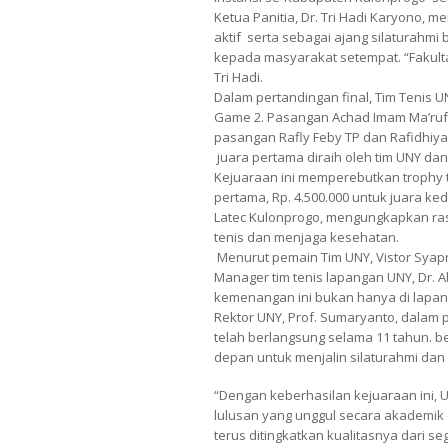
Ketua Panitia, Dr. Tri Hadi Karyono
aktif serta sebagai ajang silaturahmi 
kepada masyarakat setempat. “Fakulta
Tri Hadi.
Dalam pertandingan final, Tim Tenis 
Game 2. Pasangan Achad Imam Ma’ruf d
pasangan Rafly Feby TP dan Rafidhiya
juara pertama diraih oleh tim UNY dan
Kejuaraan ini memperebutkan trophy te
pertama, Rp. 4.500.000 untuk juara ked
Latec Kulonprogo, mengungkapkan ras
tenis dan menjaga kesehatan.
Menurut pemain Tim UNY, Vistor Syap
Manager tim tenis lapangan UNY, Dr.
kemenangan ini bukan hanya di lapanga
Rektor UNY, Prof. Sumaryanto, dalam
telah berlangsung selama 11 tahun. b
depan untuk menjalin silaturahmi dan
“Dengan keberhasilan kejuaraan ini,
lulusan yang unggul secara akademik 
terus ditingkatkan kualitasnya dari s