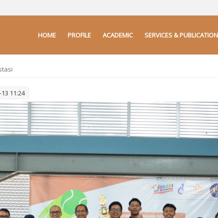
HOME
PROFILE
ACADEMIC
SERVICES & PUBLICATION
stasi
-13 11:24