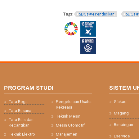
Tags:
SDGs #4 Pendidikan
SDGs #
ring.png
PROGRAM STUDI
SISTEM U
Tata Boga
Pengelolaan Usaha
Siakad
Rekreasi
Tata Busana
Magang
Teknik Mesin
Tata Rias dan
Bimbingan
Kecantikan
Mesin Otomotif
Teknik Elektro
Manajemen
Eservice