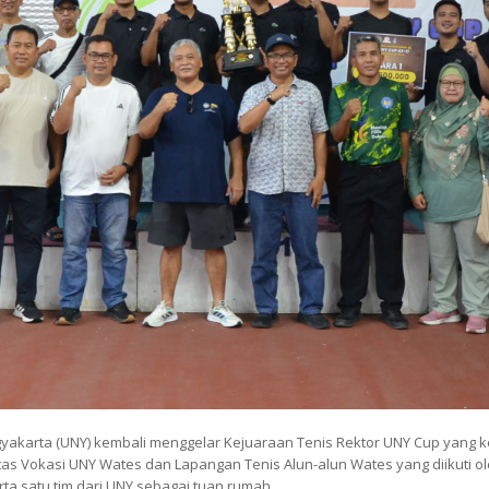
gyakarta (UNY) kembali menggelar Kejuaraan Tenis Rektor UNY Cup yang ke
tas Vokasi UNY Wates dan Lapangan Tenis Alun-alun Wates yang diikuti ole
ta satu tim dari UNY sebagai tuan rumah.