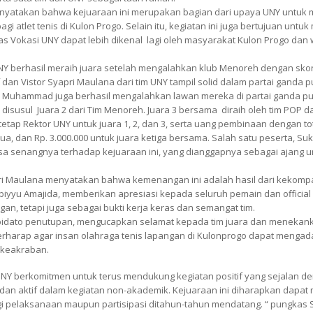
, menyatakan bahwa kejuaraan ini merupakan bagian dari upaya UNY untu
bagi atlet tenis di Kulon Progo. Selain itu, kegiatan ini juga bertujuan un
s Vokasi UNY dapat lebih dikenal lagi oleh masyarakat Kulon Progo da
UNY berhasil meraih juara setelah mengalahkan klub Menoreh dengan sko
an Vistor Syapri Maulana dari tim UNY tampil solid dalam partai ganda 
 Muhammad juga berhasil mengalahkan lawan mereka di partai ganda put
 disusul Juara 2 dari Tim Menoreh. Juara 3 bersama diraih oleh tim POP 
tap Rektor UNY untuk juara 1, 2, dan 3, serta uang pembinaan dengan tota
ua, dan Rp. 3.000.000 untuk juara ketiga bersama. Salah satu peserta, Suk
a senangnya terhadap kejuaraan ini, yang dianggapnya sebagai ajang 
ri Maulana menyatakan bahwa kemenangan ini adalah hasil dari kekompak
 Abiyyu Amajida, memberikan apresiasi kepada seluruh pemain dan offic
n, tetapi juga sebagai bukti kerja keras dan semangat tim.
 pidato penutupan, mengucapkan selamat kepada tim juara dan menekanka
erharap agar insan olahraga tenis lapangan di Kulonprogo dapat mengad
 keakraban.
 UNY berkomitmen untuk terus mendukung kegiatan positif yang sejalan 
dan aktif dalam kegiatan non-akademik. Kejuaraan ini diharapkan dapa
egi pelaksanaan maupun partisipasi ditahun-tahun mendatang. “ pungkas 