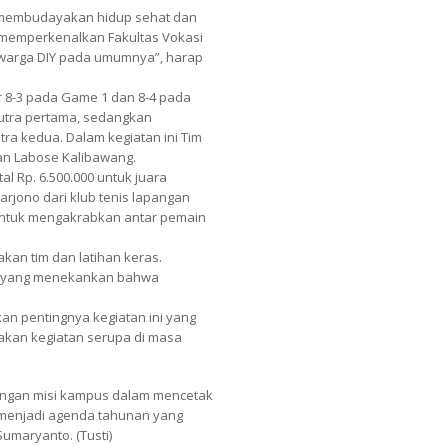
k membudayakan hidup sehat dan
tuk memperkenalkan Fakultas Vokasi
n warga DIY pada umumnya”, harap
r 8-3 pada Game 1 dan 8-4 pada
putra pertama, sedangkan
ra kedua. Dalam kegiatan ini Tim
dan Labose Kalibawang.
l Rp. 6.500.000 untuk juara
arjono dari klub tenis lapangan
untuk mengakrabkan antar pemain
an tim dan latihan keras.
ial yang menekankan bahwa
n pentingnya kegiatan ini yang
akan kegiatan serupa di masa
dengan misi kampus dalam mencetak
t menjadi agenda tahunan yang
Sumaryanto. (Tusti)