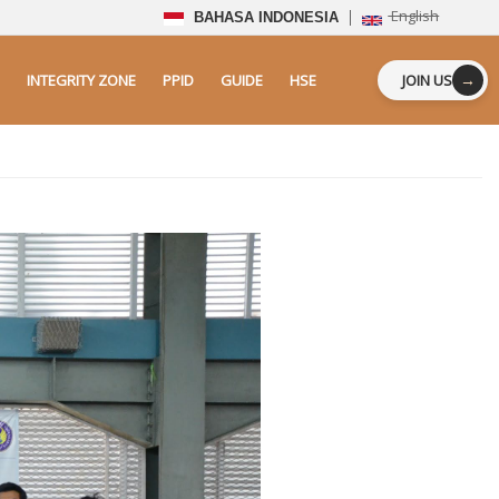
English
BAHASA INDONESIA
→
INTEGRITY ZONE
PPID
GUIDE
HSE
JOIN US