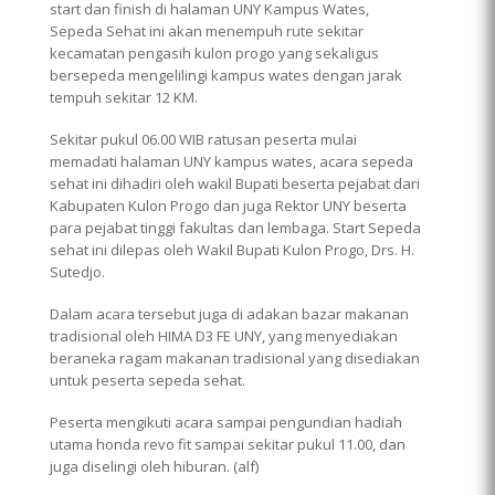
start dan finish di halaman UNY Kampus Wates,
Sepeda Sehat ini akan menempuh rute sekitar
kecamatan pengasih kulon progo yang sekaligus
bersepeda mengelilingi kampus wates dengan jarak
tempuh sekitar 12 KM.
Sekitar pukul 06.00 WIB ratusan peserta mulai
memadati halaman UNY kampus wates, acara sepeda
sehat ini dihadiri oleh wakil Bupati beserta pejabat dari
Kabupaten Kulon Progo dan juga Rektor UNY beserta
para pejabat tinggi fakultas dan lembaga. Start Sepeda
sehat ini dilepas oleh Wakil Bupati Kulon Progo,
Drs. H.
Sutedjo
.
Dalam acara tersebut juga di adakan bazar makanan
tradisional oleh HIMA D3 FE UNY, yang menyediakan
beraneka ragam makanan tradisional yang disediakan
untuk peserta sepeda sehat.
Peserta mengikuti acara sampai pengundian hadiah
utama honda revo fit sampai sekitar pukul 11.00, dan
juga diselingi oleh hiburan. (alf)