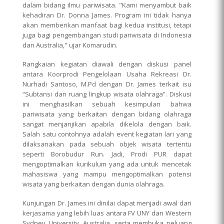
dalam bidang ilmu pariwisata. "Kami menyambut baik
kehadiran Dr. Donna James. Program ini tidak hanya
akan memberikan manfaat bagi kedua institusi, tetapi
juga bagi pengembangan studi pariwisata di Indonesia
dan Australia," ujar Komarudin.
Rangkaian kegiatan diawali dengan diskusi panel
antara Koorprodi Pengelolaan Usaha Rekreasi Dr.
Nurhadi Santoso, M.Pd dengan Dr. James terkait isu
“Subtansi dan ruang lingkup wisata olahraga”. Diskusi
ini menghasilkan sebuah kesimpulan bahwa
pariwisata yang berkaitan dengan bidang olahraga
sangat menjanjikan apabila dikelola dengan baik.
Salah satu contohnya adalah event kegiatan lari yang
dilaksanakan pada sebuah objek wisata tertentu
seperti Borobudur Run. Jadi, Prodi PUR dapat
mengoptimalkan kurikulum yang ada untuk mencetak
mahasiswa yang mampu mengoptimalkan potensi
wisata yang berkaitan dengan dunia olahraga.
Kunjungan Dr. James ini dinilai dapat menjadi awal dari
kerjasama yang lebih luas antara FV UNY dan Western
Sydney University, Australia, serta membuka peluang