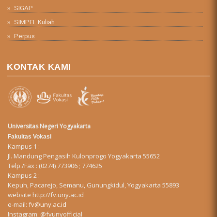
SIGAP
SIMPEL Kuliah
Perpus
KONTAK KAMI
Universitas Negeri Yogyakarta
Fakultas Vokasi
Kampus 1 :
Jl. Mandung Pengasih Kulonprogo Yogyakarta 55652
Telp./Fax : (0274) 773906 ; 774625
Kampus 2 :
Kepuh, Pacarejo, Semanu, Gunungkidul, Yogyakarta 55893
website
http://fv.uny.ac.id
e-mail:
fv@uny.ac.id
Instagram:
@fvunyofficial