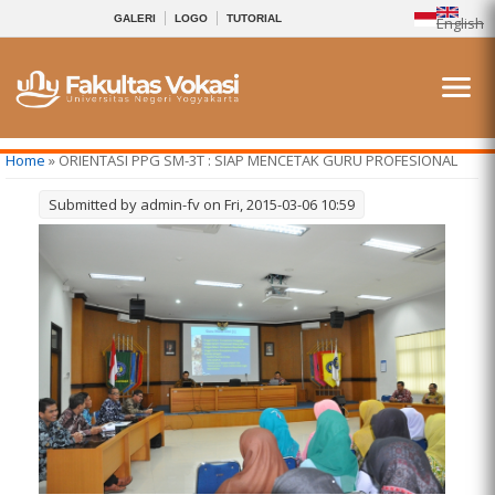
GALERI
LOGO
TUTORIAL
English
You are here
Home
» ORIENTASI PPG SM-3T : SIAP MENCETAK GURU PROFESIONAL
Submitted by
admin-fv
on Fri, 2015-03-06 10:59