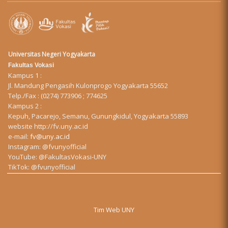
Universitas Negeri Yogyakarta
Fakultas Vokasi
Kampus 1 :
Jl. Mandung Pengasih Kulonprogo Yogyakarta 55652
Telp./Fax : (0274) 773906 ; 774625
Kampus 2 :
Kepuh, Pacarejo, Semanu, Gunungkidul, Yogyakarta 55893
website
http://fv.uny.ac.id
e-mail:
fv@uny.ac.id
Instagram:
@fvunyofficial
YouTube:
@FakultasVokasi-UNY
TikTok:
@fvunyofficial
Tim Web UNY