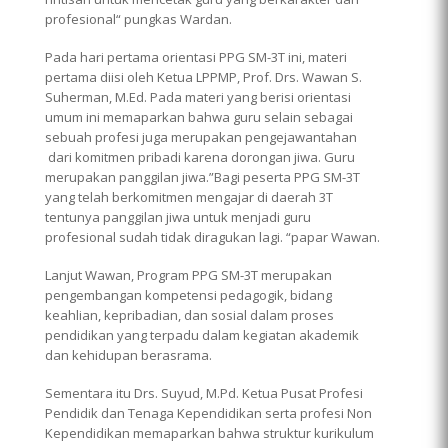
profesional“ pungkas Wardan.
Pada hari pertama orientasi PPG SM-3T ini, materi
pertama diisi oleh Ketua LPPMP, Prof. Drs. Wawan S.
Suherman, M.Ed. Pada materi yang berisi orientasi
umum ini memaparkan bahwa guru selain sebagai
sebuah profesi juga merupakan pengejawantahan
dari komitmen pribadi karena dorongan jiwa. Guru
merupakan panggilan jiwa.”Bagi peserta PPG SM-3T
yang telah berkomitmen mengajar di daerah 3T
tentunya panggilan jiwa untuk menjadi guru
profesional sudah tidak diragukan lagi. “papar Wawan.
Lanjut Wawan, Program PPG SM-3T merupakan
pengembangan kompetensi pedagogik, bidang
keahlian, kepribadian, dan sosial dalam proses
pendidikan yang terpadu dalam kegiatan akademik
dan kehidupan berasrama.
Sementara itu Drs. Suyud, M.Pd. Ketua Pusat Profesi
Pendidik dan Tenaga Kependidikan serta profesi Non
Kependidikan memaparkan bahwa struktur kurikulum