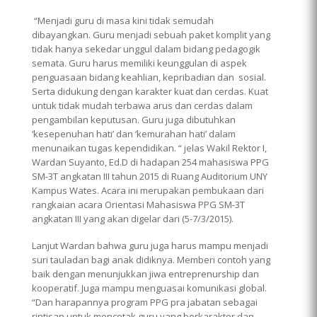
“Menjadi guru di masa kini tidak semudah
dibayangkan. Guru menjadi sebuah paket komplit yang
tidak hanya sekedar unggul dalam bidang pedagogik
semata. Guru harus memiliki keunggulan di aspek
penguasaan bidang keahlian, kepribadian dan sosial.
Serta didukung dengan karakter kuat dan cerdas. Kuat
untuk tidak mudah terbawa arus dan cerdas dalam
pengambilan keputusan. Guru juga dibutuhkan
‘kesepenuhan hati’ dan ‘kemurahan hati’ dalam
menunaikan tugas kependidikan. “ jelas Wakil Rektor I,
Wardan Suyanto, Ed.D di hadapan 254 mahasiswa PPG
SM-3T angkatan III tahun 2015 di Ruang Auditorium UNY
Kampus Wates. Acara ini merupakan pembukaan dari
rangkaian acara Orientasi Mahasiswa PPG SM-3T
angkatan III yang akan digelar dari (5-7/3/2015).
Lanjut Wardan bahwa guru juga harus mampu menjadi
suri tauladan bagi anak didiknya. Memberi contoh yang
baik dengan menunjukkan jiwa entreprenurship dan
kooperatif. Juga mampu menguasai komunikasi global.
“Dan harapannya program PPG pra jabatan sebagai
rintisan untuk mencetak guru yang berkarakter dan