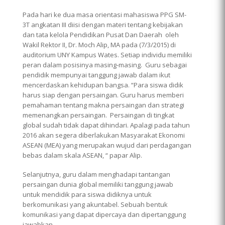
Pada hari ke dua masa orientasi mahasiswa PPG SM-
3T angkatan III diisi dengan materi tentang kebijakan
dan tata kelola Pendidikan Pusat Dan Daerah oleh
Wakil Rektor II, Dr. Moch Alip, MA pada (7/3/2015) di
auditorium UNY Kampus Wates. Setiap individu memiliki
peran dalam posisinya masing-masing. Guru sebagai
pendidik mempunyai tanggung jawab dalam ikut
mencerdaskan kehidupan bangsa. “Para siswa didik
harus siap dengan persaingan. Guru harus memberi
pemahaman tentang makna persaingan dan strategi
memenangkan persaingan. Persaingan di tingkat
global sudah tidak dapat dihindari. Apalagi pada tahun
2016 akan segera diberlakukan Masyarakat Ekonomi
ASEAN (MEA) yang merupakan wujud dari perdagangan
bebas dalam skala ASEAN, “ papar Alip.
Selanjutnya, guru dalam menghadapi tantangan
persaingan dunia global memiliki tanggung jawab
untuk mendidik para siswa didiknya untuk
berkomunikasi yang akuntabel. Sebuah bentuk
komunikasi yang dapat dipercaya dan dipertanggung
jawabkan.