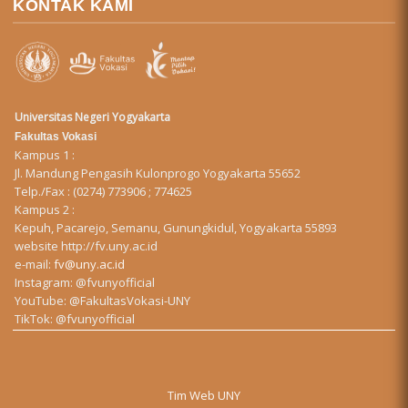
KONTAK KAMI
Universitas Negeri Yogyakarta
Fakultas Vokasi
Kampus 1 :
Jl. Mandung Pengasih Kulonprogo Yogyakarta 55652
Telp./Fax : (0274) 773906 ; 774625
Kampus 2 :
Kepuh, Pacarejo, Semanu, Gunungkidul, Yogyakarta 55893
website
http://fv.uny.ac.id
e-mail:
fv@uny.ac.id
Instagram:
@fvunyofficial
YouTube:
@FakultasVokasi-UNY
TikTok:
@fvunyofficial
Tim Web UNY