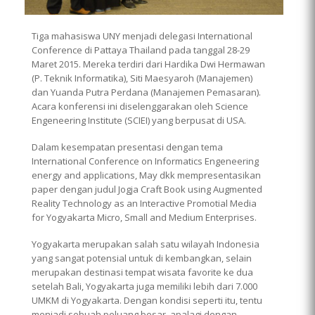
Tiga mahasiswa UNY menjadi delegasi International
Conference di Pattaya Thailand pada tanggal 28-29
Maret 2015. Mereka terdiri dari Hardika Dwi Hermawan
(P. Teknik Informatika), Siti Maesyaroh (Manajemen)
dan Yuanda Putra Perdana (Manajemen Pemasaran).
Acara konferensi ini diselenggarakan oleh Science
Engeneering Institute (SCIEI) yang berpusat di USA.
Dalam kesempatan presentasi dengan tema
International Conference on Informatics Engeneering
energy and applications, May dkk mempresentasikan
paper dengan judul Jogja Craft Book using Augmented
Reality Technology as an Interactive Promotial Media
for Yogyakarta Micro, Small and Medium Enterprises.
Yogyakarta merupakan salah satu wilayah Indonesia
yang sangat potensial untuk di kembangkan, selain
merupakan destinasi tempat wisata favorite ke dua
setelah Bali, Yogyakarta juga memiliki lebih dari 7.000
UMKM di Yogyakarta. Dengan kondisi seperti itu, tentu
menjadi sebuah peluang besar, apalagi dengan