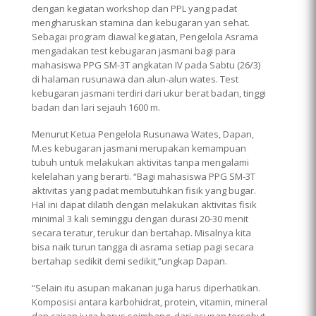
dengan kegiatan workshop dan PPL yang padat
mengharuskan stamina dan kebugaran yan sehat.
Sebagai program diawal kegiatan, Pengelola Asrama
mengadakan test kebugaran jasmani bagi para
mahasiswa PPG SM-3T angkatan IV pada Sabtu (26/3)
di halaman rusunawa dan alun-alun wates. Test
kebugaran jasmani terdiri dari ukur berat badan, tinggi
badan dan lari sejauh 1600 m.
Menurut Ketua Pengelola Rusunawa Wates, Dapan,
M.es kebugaran jasmani merupakan kemampuan
tubuh untuk melakukan aktivitas tanpa mengalami
kelelahan yang berarti. “Bagi mahasiswa PPG SM-3T
aktivitas yang padat membutuhkan fisik yang bugar.
Hal ini dapat dilatih dengan melakukan aktivitas fisik
minimal 3 kali seminggu dengan durasi 20-30 menit
secara teratur, terukur dan bertahap. Misalnya kita
bisa naik turun tangga di asrama setiap pagi secara
bertahap sedikit demi sedikit,”ungkap Dapan.
“Selain itu asupan makanan juga harus diperhatikan.
Komposisi antara karbohidrat, protein, vitamin, mineral
dan cairan juga harus seimbang. dari asupan tersebut