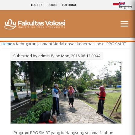
GALERI
LOGO
TUTORIAL
English
You are here
Home
» Kebugaran Jasmani Modal dasar keberhasilan di PPG SM-3T
Submitted by
admin-fv
on Mon, 2016-06-13 09:42
Program PPG SM-3T yang berlangsung selama 1 tahun