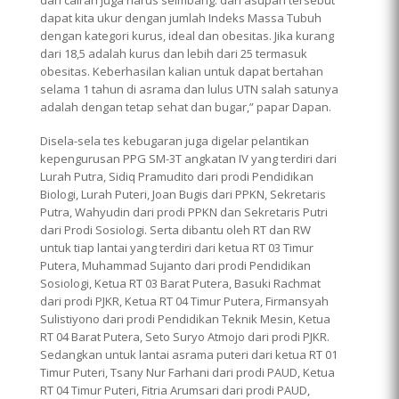
dapat kita ukur dengan jumlah Indeks Massa Tubuh
dengan kategori kurus, ideal dan obesitas. Jika kurang
dari 18,5 adalah kurus dan lebih dari 25 termasuk
obesitas. Keberhasilan kalian untuk dapat bertahan
selama 1 tahun di asrama dan lulus UTN salah satunya
adalah dengan tetap sehat dan bugar,” papar Dapan.
Disela-sela tes kebugaran juga digelar pelantikan
kepengurusan PPG SM-3T angkatan IV yang terdiri dari
Lurah Putra, Sidiq Pramudito dari prodi Pendidikan
Biologi, Lurah Puteri, Joan Bugis dari PPKN, Sekretaris
Putra, Wahyudin dari prodi PPKN dan Sekretaris Putri
dari Prodi Sosiologi. Serta dibantu oleh RT dan RW
untuk tiap lantai yang terdiri dari ketua RT 03 Timur
Putera, Muhammad Sujanto dari prodi Pendidikan
Sosiologi, Ketua RT 03 Barat Putera, Basuki Rachmat
dari prodi PJKR, Ketua RT 04 Timur Putera, Firmansyah
Sulistiyono dari prodi Pendidikan Teknik Mesin, Ketua
RT 04 Barat Putera, Seto Suryo Atmojo dari prodi PJKR.
Sedangkan untuk lantai asrama puteri dari ketua RT 01
Timur Puteri, Tsany Nur Farhani dari prodi PAUD, Ketua
RT 04 Timur Puteri, Fitria Arumsari dari prodi PAUD,