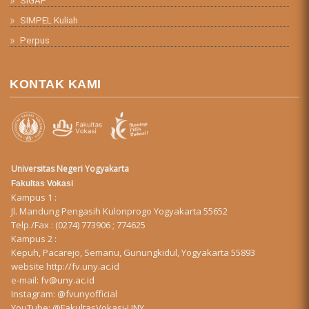
SIMPEL Kuliah
Perpus
KONTAK KAMI
Universitas Negeri Yogyakarta
Fakultas Vokasi
Kampus 1 :
Jl. Mandung Pengasih Kulonprogo Yogyakarta 55652
Telp./Fax : (0274) 773906 ; 774625
Kampus 2 :
Kepuh, Pacarejo, Semanu, Gunungkidul, Yogyakarta 55893
website
http://fv.uny.ac.id
e-mail:
fv@uny.ac.id
Instagram:
@fvunyofficial
YouTube:
@FakultasVokasi-UNY