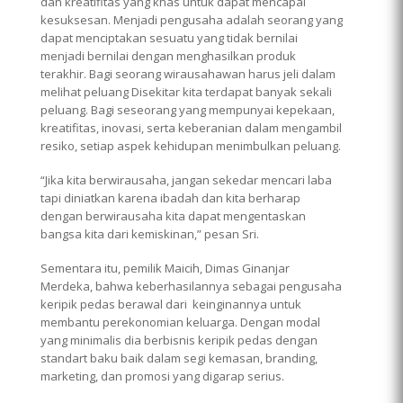
dan kreatifitas yang khas untuk dapat mencapai
kesuksesan. Menjadi pengusaha adalah seorang yang
dapat menciptakan sesuatu yang tidak bernilai
menjadi bernilai dengan menghasilkan produk
terakhir. Bagi seorang wirausahawan harus jeli dalam
melihat peluang Disekitar kita terdapat banyak sekali
peluang. Bagi seseorang yang mempunyai kepekaan,
kreatifitas, inovasi, serta keberanian dalam mengambil
resiko, setiap aspek kehidupan menimbulkan peluang.
“Jika kita berwirausaha, jangan sekedar mencari laba
tapi diniatkan karena ibadah dan kita berharap
dengan berwirausaha kita dapat mengentaskan
bangsa kita dari kemiskinan,” pesan Sri.
Sementara itu, pemilik Maicih, Dimas Ginanjar
Merdeka, bahwa keberhasilannya sebagai pengusaha
keripik pedas berawal dari keinginannya untuk
membantu perekonomian keluarga. Dengan modal
yang minimalis dia berbisnis keripik pedas dengan
standart baku baik dalam segi kemasan, branding,
marketing, dan promosi yang digarap serius.