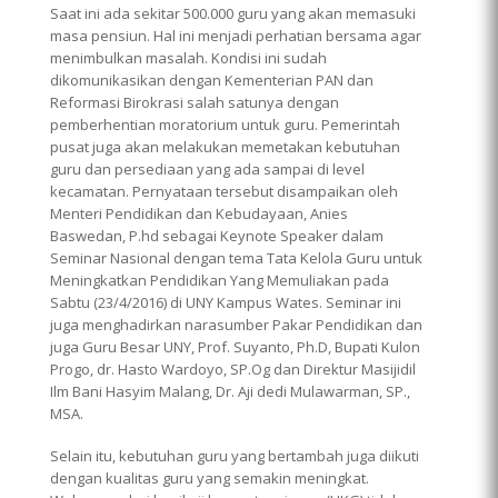
Saat ini ada sekitar 500.000 guru yang akan memasuki
masa pensiun. Hal ini menjadi perhatian bersama agar
menimbulkan masalah. Kondisi ini sudah
dikomunikasikan dengan Kementerian PAN dan
Reformasi Birokrasi salah satunya dengan
pemberhentian moratorium untuk guru. Pemerintah
pusat juga akan melakukan memetakan kebutuhan
guru dan persediaan yang ada sampai di level
kecamatan. Pernyataan tersebut disampaikan oleh
Menteri Pendidikan dan Kebudayaan, Anies
Baswedan, P.hd sebagai Keynote Speaker dalam
Seminar Nasional dengan tema Tata Kelola Guru untuk
Meningkatkan Pendidikan Yang Memuliakan pada
Sabtu (23/4/2016) di UNY Kampus Wates. Seminar ini
juga menghadirkan narasumber Pakar Pendidikan dan
juga Guru Besar UNY, Prof. Suyanto, Ph.D, Bupati Kulon
Progo, dr. Hasto Wardoyo, SP.Og dan Direktur Masijidil
Ilm Bani Hasyim Malang, Dr. Aji dedi Mulawarman, SP.,
MSA.
Selain itu, kebutuhan guru yang bertambah juga diikuti
dengan kualitas guru yang semakin meningkat.