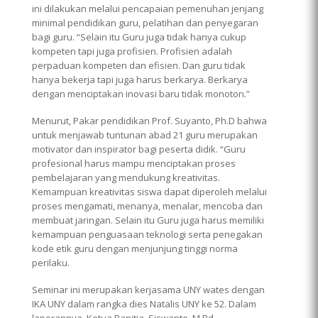
ini dilakukan melalui pencapaian pemenuhan jenjang
minimal pendidikan guru, pelatihan dan penyegaran
bagi guru. “Selain itu Guru juga tidak hanya cukup
kompeten tapi juga profisien. Profisien adalah
perpaduan kompeten dan efisien. Dan guru tidak
hanya bekerja tapi juga harus berkarya. Berkarya
dengan menciptakan inovasi baru tidak monoton.”
Menurut, Pakar pendidikan Prof. Suyanto, Ph.D bahwa
untuk menjawab tuntunan abad 21 guru merupakan
motivator dan inspirator bagi peserta didik. “Guru
profesional harus mampu menciptakan proses
pembelajaran yang mendukung kreativitas.
Kemampuan kreativitas siswa dapat diperoleh melalui
proses mengamati, menanya, menalar, mencoba dan
membuat jaringan. Selain itu Guru juga harus memiliki
kemampuan penguasaan teknologi serta penegakan
kode etik guru dengan menjunjung tinggi norma
perilaku.
Seminar ini merupakan kerjasama UNY wates dengan
IKA UNY dalam rangka dies Natalis UNY ke 52. Dalam
laporannya, Ketua Panitia, Siswanto, M.Pd.