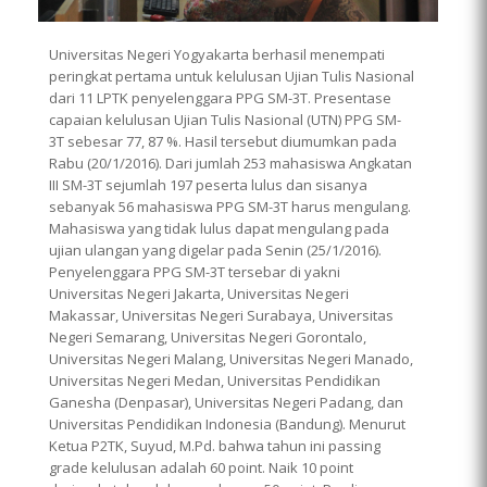
Universitas Negeri Yogyakarta berhasil menempati
peringkat pertama untuk kelulusan Ujian Tulis Nasional
dari 11 LPTK penyelenggara PPG SM-3T. Presentase
capaian kelulusan Ujian Tulis Nasional (UTN) PPG SM-
3T sebesar 77, 87 %. Hasil tersebut diumumkan pada
Rabu (20/1/2016). Dari jumlah 253 mahasiswa Angkatan
III SM-3T sejumlah 197 peserta lulus dan sisanya
sebanyak 56 mahasiswa PPG SM-3T harus mengulang.
Mahasiswa yang tidak lulus dapat mengulang pada
ujian ulangan yang digelar pada Senin (25/1/2016).
Penyelenggara PPG SM-3T tersebar di yakni
Universitas Negeri Jakarta, Universitas Negeri
Makassar, Universitas Negeri Surabaya, Universitas
Negeri Semarang, Universitas Negeri Gorontalo,
Universitas Negeri Malang, Universitas Negeri Manado,
Universitas Negeri Medan, Universitas Pendidikan
Ganesha (Denpasar), Universitas Negeri Padang, dan
Universitas Pendidikan Indonesia (Bandung). Menurut
Ketua P2TK, Suyud, M.Pd. bahwa tahun ini passing
grade kelulusan adalah 60 point. Naik 10 point