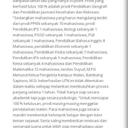
daripada tahun lalu yang hanya 50 point. Prodi yang
berhasil lulus 100 % adalah prodi Pendidikan Geografi
dan Pendidikan Jasmani Kesehatan dan Rekreasi.
“Sedangkan mahasiswa yang harus mengulang terdiri
dari prodi PPKN sebanyak 10 mahasiswa, prodi
Pendidikan IPS 1 mahasiswa, Biologi sebanyak 1
mahasiswa, PGSD sebanyak 1 mahasiswa, PLB
sebanyak 1 mahasiswa, Pendidikan Bahasa Inggris 8
Mahasiswa, pendidikan Ekonomi sebanyak 1
mahasiswa, Pendidikan Fisika sebanyak 7 mahasiswa,
Pendidikan IPA sebanyak 5 mahasiswa, Pendidikan
Kimia sebanyak 4 mahasiswa dan Pendidikan
Matematika 12 mahasiswa, tandas Suyud, M.Pd.
Menurut Ketua Pengelola Kampus Wates, Bambang
Saptono, M.Si. keberhasilan UTN ini tidak ditentukan
dalam waktu sekejap melainkan membutuhkan proses
panjang selama 1 tahun. Tidak hanya siap secara
akademik tapi juga secara psikologis. “Untuk mencapai
100 % kelulusan, prodi masing-masing menggelar
pendalaman materi. Para mahasiswa juga secara
mandiri membentuk kelompok belajar dengan tutor
teman sejawat. Serta saling memberikan motivasi dan
semangat juang untuk lebih siap menghadapu ujian