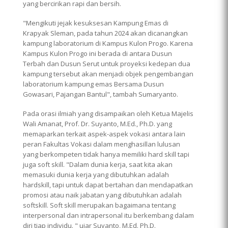
yang bercirikan rapi dan bersih.
"Mengikuti jejak kesuksesan Kampung Emas di
Krapyak Sleman, pada tahun 2024 akan dicanangkan
kampung laboratorium di Kampus Kulon Progo. Karena
Kampus Kulon Progo ini berada di antara Dusun
Terbah dan Dusun Serut untuk proyeksi kedepan dua
kampung tersebut akan menjadi objek pengembangan
laboratorium kampung emas Bersama Dusun
Gowasari, Pajangan Bantul", tambah Sumaryanto.
Pada orasi ilmiah yang disampaikan oleh Ketua Majelis
Wali Amanat, Prof. Dr. Suyanto, M.Ed., Ph.D. yang
memaparkan terkait aspek-aspek vokasi antara lain
peran Fakultas Vokasi dalam menghasillan lulusan
yang berkompeten tidak hanya memiliki hard skill tapi
juga soft skill. "Dalam dunia kerja, saat kita akan
memasuki dunia kerja yang dibutuhkan adalah
hardskill, tapi untuk dapat bertahan dan mendapatkan
promosi atau naik jabatan yang dibutuhkan adalah
softskill. Soft skill merupakan bagaimana tentang
interpersonal dan intrapersonal itu berkembang dalam
diri tiap individu. " ujar Suyanto, M.Ed. Ph.D.