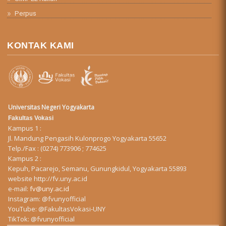
Perpus
KONTAK KAMI
Universitas Negeri Yogyakarta
Fakultas Vokasi
Kampus 1 :
Jl. Mandung Pengasih Kulonprogo Yogyakarta 55652
Telp./Fax : (0274) 773906 ; 774625
Kampus 2 :
Kepuh, Pacarejo, Semanu, Gunungkidul, Yogyakarta 55893
website
http://fv.uny.ac.id
e-mail:
fv@uny.ac.id
Instagram:
@fvunyofficial
YouTube:
@FakultasVokasi-UNY
TikTok:
@fvunyofficial