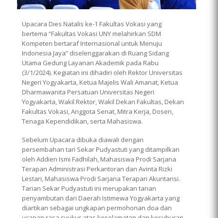
Upacara Dies Natalis ke-1 Fakultas Vokasi yang
bertema “Fakultas Vokasi UNY melahirkan SDM
Kompeten bertaraf Internasional untuk Menuju
Indonesia Jaya” diselenggarakan di Ruang Sidang
Utama Gedung Layanan Akademik pada Rabu
(3/1/2024). Kegiatan ini dihadiri oleh Rektor Universitas
Negeri Yogyakarta, Ketua Majelis Wali Amanat, Ketua
Dharmawanita Persatuan Universitas Negeri
Yogyakarta, Wakil Rektor, Wakil Dekan Fakultas, Dekan
Fakultas Vokasi, Anggota Senat, Mitra Kerja, Dosen,
Tenaga Kependidikan, serta Mahasiswa.
Sebelum Upacara dibuka diawali dengan
persembahan tari Sekar Pudyastuti yang ditampilkan
oleh Addien Ismi Fadhilah, Mahasiswa Prodi Sarjana
Terapan Administrasi Perkantoran dan Avinta Rizki
Lestari, Mahasiswa Prodi Sarjana Terapan Akuntansi.
Tarian Sekar Pudyastuti ini merupakan tarian
penyambutan dari Daerah Istimewa Yogyakarta yang
diartikan sebagai ungkapan permohonan doa dan
ucapan rasa syukur atas keselamatan dan kesuburan.