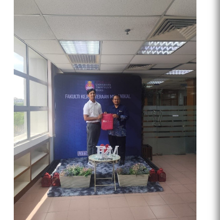
penelitian, dan tata kelola perguruan tinggi.
Delegasi Fakultas Vokasi UNY dipimpin oleh Ibu Wakil
Dekan Bidang Perencanaan, Keuangan, dan Sumber Daya,
yaitu Dr. Adeng Pustikaningsih, S.E., M.Si. (Vice Dean for
Planning, Finance, and Resources), Dr. Ardi Ariyanto, S.Pd.,
M.Pd. (Head of Business and Finance Department), Ir.
Wisnu Rachmat Prihadi, S.Pd., M.Pd. (Head of Quality
Assurance Unit), Dr. Titis Dewi Cakrawati, M.Pd. (Head of
International Affairs and Partnership Unit), Usman
Nursusanto, M.Pd. (Head of Quality Development Task
Force – Quality Assurance Unit), Muhammad Imawan
Badranaya, M.Eng. (Task Force Team – Quality Assurance
Unit), serta dua mahasiswa Program Studi Sarjana
Terapan Akuntansi, Muhammad Mirza dan Ibnu
Fardiansyah.
Selama kunjungan, delegasi dibagi ke dalam beberapa
rombongan agar dapat melakukan diskusi yang lebih
intensif sesuai dengan bidang keilmuan masing-masing. Di
Swinburne University of Technology, delegasi mengunjungi
Faculty of Business, Design and Arts untuk mendiskusikan