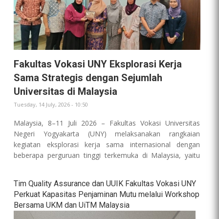
Fakultas Vokasi UNY Eksplorasi Kerja
Sama Strategis dengan Sejumlah
Universitas di Malaysia
Tuesday, 14 July, 2026 - 10:50
Malaysia, 8–11 Juli 2026 – Fakultas Vokasi Universitas
Negeri Yogyakarta (UNY) melaksanakan rangkaian
kegiatan eksplorasi kerja sama internasional dengan
beberapa perguruan tinggi terkemuka di Malaysia, yaitu
Swinburne University of Technology, Universiti Teknologi
MARA (UiTM), dan Universiti Kebangsaan Malaysia (UKM).
Tim Quality Assurance dan UUIK Fakultas Vokasi UNY
Kegiatan ini merupakan bagian dari strategi
Perkuat Kapasitas Penjaminan Mutu melalui Workshop
internasionalisasi Fakultas Vokasi UNY untuk memperluas
Bersama UKM dan UiTM Malaysia
jejaring global sekaligus meningkatkan kualitas pendidikan,