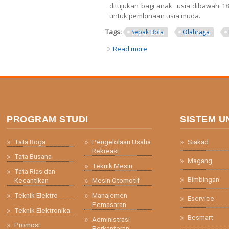
ditujukan bagi anak usia dibawah 18
untuk pembinaan usia muda.
Tags:
Sepak Bola
Olahraga
Read more
about Piala Soeratin U-15 
PROGRAM STUDI
SISTEM U
Tata Boga
Pengelolaan Usaha
Siakad
Rekreasi
Tata Busana
Magang
Teknik Mesin
Tata Rias dan
Bimbingan
Kecantikan
Mesin Otomotif
Teknik Elektro
Manajemen
Eservice
Pemasaran
Teknik Elektronika
Besmart
Administrasi
Promosi
Perkantoran