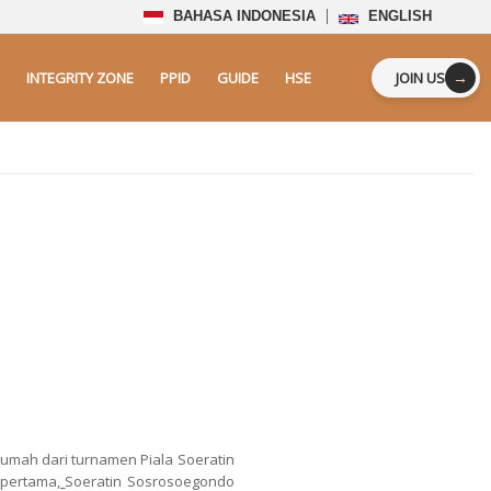
BAHASA INDONESIA
ENGLISH
→
INTEGRITY ZONE
PPID
GUIDE
HSE
JOIN US
rumah dari turnamen Piala Soeratin
 pertama,
Soeratin Sosrosoegondo