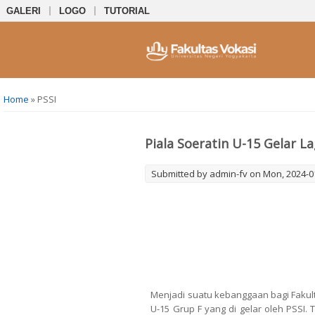
GALERI
LOGO
TUTORIAL
You are here
Home
» PSSI
Piala Soeratin U-15 Gelar L
Submitted by
admin-fv
on Mon, 2024-01
Menjadi suatu kebanggaan bagi Fakult
U-15 Grup F yang di gelar oleh PSS