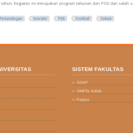
 tahun. Kegiatan ini merupakan program tahunan dari PSSI dan salah 
Pertandingan
Soeratin
PSSI
Football
Vokasi
Gelar Laga Grup F di Stadion Fakultas Vokasi UNY
NIVERSITAS
SISTEM FAKULTAS
SIGAP
SIMPEL Kuliah
Perpus