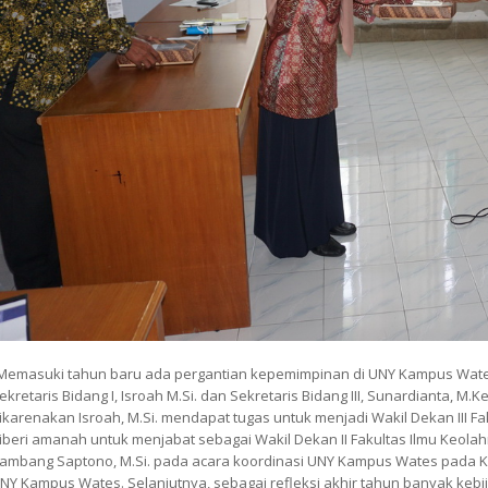
Memasuki tahun baru ada pergantian kepemimpinan di UNY Kampus Wate
ekretaris Bidang I, Isroah M.Si. dan Sekretaris Bidang III, Sunardianta, M.
ikarenakan Isroah, M.Si. mendapat tugas untuk menjadi Wakil Dekan III F
iberi amanah untuk menjabat sebagai Wakil Dekan II Fakultas Ilmu Keola
ambang Saptono, M.Si. pada acara koordinasi UNY Kampus Wates pada Ka
NY Kampus Wates. Selanjutnya, sebagai refleksi akhir tahun banyak kebija