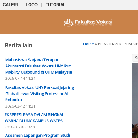
GALERI
LOGO
TUTORIAL
You are here
Home
» PERALIHAN KEPEMIM
Berita lain
S
Mahasiswa Sarjana Terapan
Akuntansi Fakultas Vokasi UNY Ikuti
Mobility Outbound di UiTM Malaysia
2026-07-14 11:24
Fakultas Vokasi UNY Perkuat Jejaring
Global Lewat Visiting Professor AI
Robotika
2026-02-12 11:21
EKSPRESI RASA DALAM BINGKAI
WARNA DI UNY KAMPUS WATES
2018-05-28 08:40
Asesmen Lapangan Program Studi