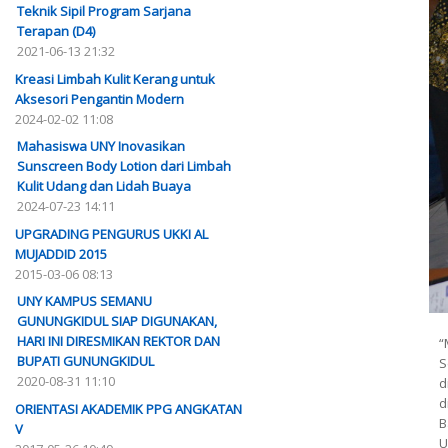
Teknik Sipil Program Sarjana
Terapan (D4)
2021-06-13 21:32
Kreasi Limbah Kulit Kerang untuk
Aksesori Pengantin Modern
2024-02-02 11:08
Mahasiswa UNY Inovasikan
Sunscreen Body Lotion dari Limbah
Kulit Udang dan Lidah Buaya
2024-07-23 14:11
UPGRADING PENGURUS UKKI AL
MUJADDID 2015
2015-03-06 08:13
UNY KAMPUS SEMANU
GUNUNGKIDUL SIAP DIGUNAKAN,
HARI INI DIRESMIKAN REKTOR DAN
“
BUPATI GUNUNGKIDUL
S
2020-08-31 11:10
d
d
ORIENTASI AKADEMIK PPG ANGKATAN
B
V
U