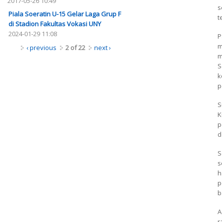
2017-05-26 10:49
s
Piala Soeratin U-15 Gelar Laga Grup F
t
di Stadion Fakultas Vokasi UNY
2024-01-29 11:08
P
m
‹ previous
2 of 22
next ›
m
S
k
p
S
K
p
d
S
s
h
p
b
A
r