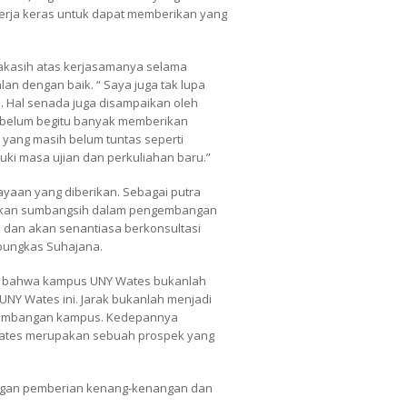
kerja keras untuk dapat memberikan yang
akasih atas kerjasamanya selama
lan dengan baik. “ Saya juga tak lupa
. Hal senada juga disampaikan oleh
n belum begitu banyak memberikan
yang masih belum tuntas seperti
uki masa ujian dan perkuliahan baru.”
ayaan yang diberikan. Sebagai putra
berikan sumbangsih dalam pengembangan
 dan akan senantiasa berkonsultasi
pungkas Suhajana.
an bahwa kampus UNY Wates bukanlah
 UNY Wates ini. Jarak bukanlah menjadi
ngembangan kampus. Kedepannya
Wates merupakan sebuah prospek yang
dengan pemberian kenang-kenangan dan