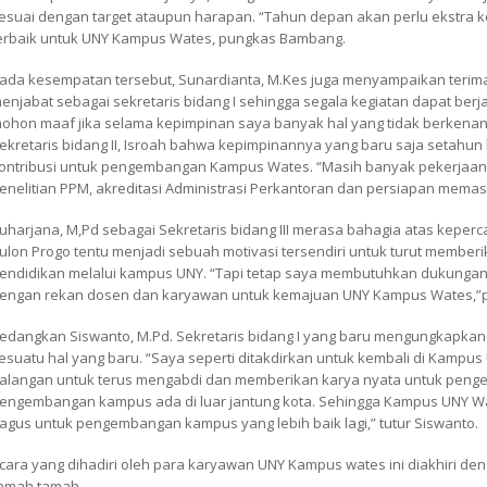
esuai dengan target ataupun harapan. “Tahun depan akan perlu ekstra 
erbaik untuk UNY Kampus Wates, pungkas Bambang.
ada kesempatan tersebut, Sunardianta, M.Kes juga menyampaikan terim
enjabat sebagai sekretaris bidang I sehingga segala kegiatan dapat berja
ohon maaf jika selama kepimpinan saya banyak hal yang tidak berkenan
ekretaris bidang II, Isroah bahwa kepimpinannya yang baru saja setahu
ontribusi untuk pengembangan Kampus Wates. “Masih banyak pekerjaan 
enelitian PPM, akreditasi Administrasi Perkantoran dan persiapan memas
uharjana, M,Pd sebagai Sekretaris bidang III merasa bahagia atas keperc
ulon Progo tentu menjadi sebuah motivasi tersendiri untuk turut mem
endidikan melalui kampus UNY. “Tapi tetap saya membutuhkan dukungan
engan rekan dosen dan karyawan untuk kemajuan UNY Kampus Wates,”
edangkan Siswanto, M.Pd. Sekretaris bidang I yang baru mengungkapk
esuatu hal yang baru. “Saya seperti ditakdirkan untuk kembali di Kampus
alangan untuk terus mengabdi dan memberikan karya nyata untuk pe
engembangan kampus ada di luar jantung kota. Sehingga Kampus UNY 
agus untuk pengembangan kampus yang lebih baik lagi,” tutur Siswanto.
cara yang dihadiri oleh para karyawan UNY Kampus wates ini diakhiri 
amah tamah.