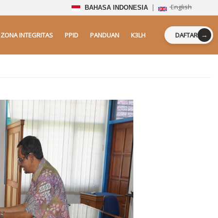
English
BAHASA INDONESIA
→
ZONA INTEGRITAS
PPID
PANDUAN
K3LH
DAFTAR